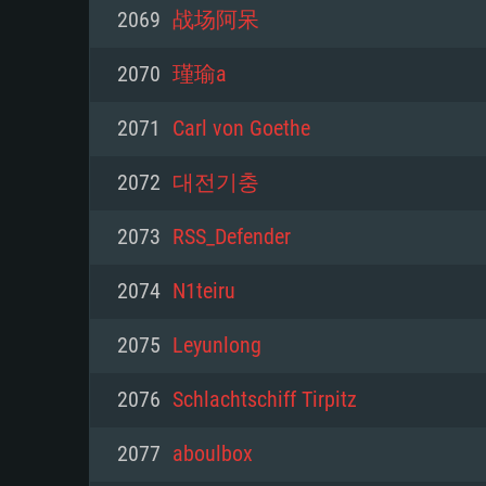
PC
2069
战场阿呆
2070
瑾瑜a
최소사양
최소사양
최소사양
2071
Carl von Goethe
운영체제: Windows 10 (64 bit)
운영체제: Mac OS Big Sur 11.0
운영체제: 64bit Linux 중 최신 
2072
대전기충
프로세서: 2.2 GHz 듀얼코어 이
프로세서: 최소 2.2 GHz의 Core i5 
프로세서: 2.4 GHz 듀얼코어
2073
RSS_Defender
원하지 않습니다)
메모리: 4GB
메모리: 4 GB
2074
N1teiru
메모리: 6 GB
그래픽 카드: DirectX 11 이상을
그래픽 카드: Vulkan 을 지원하
2075
Leyunlong
Radeon 77XX / NVIDIA GeForc
그래픽 카드: Metal 을 지원하는 Intel
이버를 지원하는 NVIDIA 660 (
2076
Schlachtschiff Tirpitz
해상도: 720p
(Mac), 혹은 이와 비슷한 성능을
와 동급의 성능을 가지며 최신 
의 AMD/Nvidia. 최소 해상도: 72
지원하는 AMD (6개월 미만; 최
2077
aboulbox
네트워크: 브로드밴드 인터넷
720p)