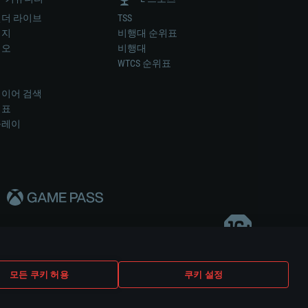
더 라이브
TSS
미지
비행대 순위표
디오
비행대
럼
WTCS 순위표
키
이어 검색
위표
플레이
다..
모든 쿠키 허용
쿠키 설정
쿠키 설정
고객 지원