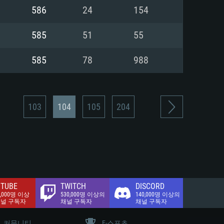
.2 GB (전체 클라이언트)
586
24
154
.2 GB (전체 클라이언트)
밴드 인터넷
585
51
55
.2 GB (전체 클라이언트)
585
78
988
103
104
105
204
TUBE
TWITCH
DISCORD
0,000명 이상
530,000명 이상의
140,000명 이상의
채널 구독자
채널 구독자
채널 구독자
커뮤니티
E-스포츠