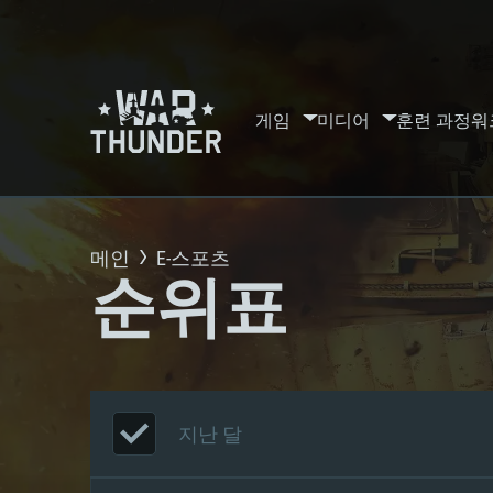
게임
미디어
훈련 과정
워
메인
E-스포츠
순위표
지난 달