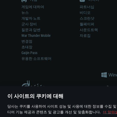
게임에 대하여
파트너십
뉴스
비디오
개발자 노트
스크린샷
군사 장비
월페이퍼
질문과 답변
사운드트랙
War Thunder Mobile
자료집
변경점
초대장
Gaijin Pass
유용한 소프트웨어
이 사이트의 쿠키에 대해
게임 에서 어떠한 현실의 무기나 차량을 묘사하는 것은 무기 
당사는 쿠키를 사용하여 사이트 성능 및 사용에 대한 정보를 수집 및
© 2011—2026 Gaijin Games Kft. All trademarks, logos and brand na
디어 기능 제공과 콘텐츠 및 광고를 개선 및 맞춤화합니다.
더 알아
이용 약관
이용 약관