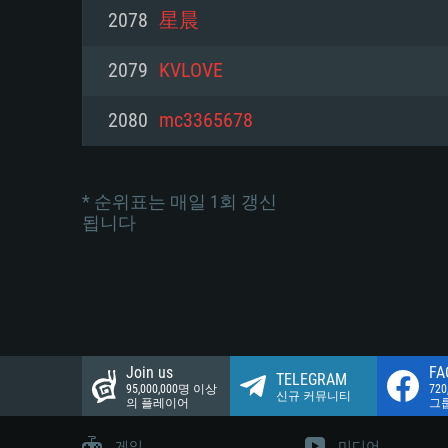
네트워크: 브로드밴드 인터넷
2078
星晨
여유 저장 공간: 22.1 GB (최소
네트워크: 브로드밴드 인터넷
여유 저장 공간: 22.1 GB (최소
2079
KVLOVE
여유 저장 공간: 22.1 GB (최소
2080
mc3365678
* 순위표는 매일 1회 갱신
됩니다
Join us
FA
TELEGRAM
95,000,000명 이상
72
신규 커뮤니티
의 플레이어
그
게임
미디어