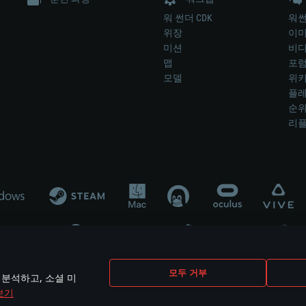
워 썬더 CDK
워썬
위장
이
미션
비
맵
포
모델
위
플레
순
리
개발 업체나 장비 제조 업체가 게임 개발 후원 또는 홍보에 참여하지 않습니
모두 거부
 분석하고, 소셜 미
mes are the property of their respective owners.
보기
개인정보 정책