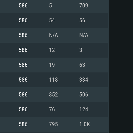
Linux
586
5
709
586
54
56
586
N/A
N/A
0/11 (64 bit)
ig Sur 11.0
.04 64bit
586
12
3
re i5 또는 Ryzen 5 3600 이상
 (Intel Xeon 은 지원하지 않습니
e i7
586
19
63
상
586
118
334
tX 11 이상을 지원하는 Nvidia
kan 을 지원하고, 최신 그래픽 드라
586
352
506
 또는 AMD RX 570 혹은 그 이상
을 지원하는 Radeon Vega II 이
DIA 1060 (6개월 미만) 혹은 그
586
76
124
 가지며 최신 그래픽 드라이버를
밴드 인터넷
 570 (6개월 미만; 최소사양 지원
586
795
1.0K
밴드 인터넷