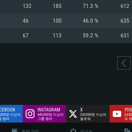
여유 저장 공간: 62
132
185
71.3 %
612
 클라이언트)
여유 저장 공간: 62
네트워크: 브로드
 클라이언트)
46
100
46.0 %
635
 클라이언트)
여유 저장 공간: 62
67
113
59.2 %
631
CEBOOK
INSTAGRAM
X
YOU
0,000명 이상의
440,000명 이상의
230,000명 이상의
2,65
룹 멤버
그룹 멤버
팔로워
의 
훈련 과정
워크숍