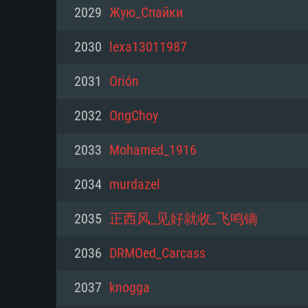
PC
2029
Жую_Спайки
2030
lexa13011987
최소사양
최소사양
최소사양
2031
Orión
운영체제: Windows 10 (64 bit)
운영체제: Mac OS Big Sur 11.0
운영체제: 64bit Linux 중 최신 
2032
OngChoy
프로세서: 2.2 GHz 듀얼코어 이
프로세서: 최소 2.2 GHz의 Core i5 
프로세서: 2.4 GHz 듀얼코어
2033
Mohamed_1916
원하지 않습니다)
메모리: 4GB
메모리: 4 GB
2034
murdazel
메모리: 6 GB
그래픽 카드: DirectX 11 이상을
그래픽 카드: Vulkan 을 지원하
2035
正西风_见好就收_飞鸣镝
Radeon 77XX / NVIDIA GeForc
그래픽 카드: Metal 을 지원하는 Intel
이버를 지원하는 NVIDIA 660 (
2036
DRMOed_Carcass
해상도: 720p
(Mac), 혹은 이와 비슷한 성능을
와 동급의 성능을 가지며 최신 
의 AMD/Nvidia. 최소 해상도: 72
지원하는 AMD (6개월 미만; 최
2037
knogga
네트워크: 브로드밴드 인터넷
720p)