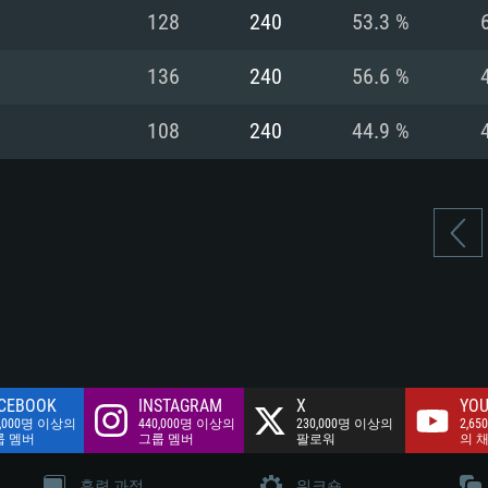
여유 저장 공간: 62
128
240
53.3 %
 클라이언트)
여유 저장 공간: 62
네트워크: 브로드
 클라이언트)
136
240
56.6 %
 클라이언트)
여유 저장 공간: 62
108
240
44.9 %
CEBOOK
INSTAGRAM
X
YOU
0,000명 이상의
440,000명 이상의
230,000명 이상의
2,65
룹 멤버
그룹 멤버
팔로워
의 
훈련 과정
워크숍