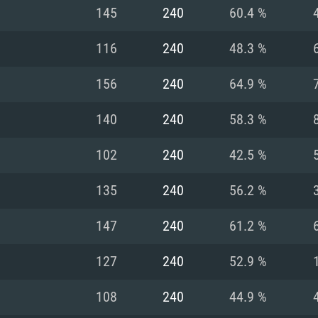
MAC
145
240
60.4 %
116
240
48.3 %
권장 사양
권장 사양
권장 사양
156
240
64.9 %
버전
운영체제: Windows 1
운영체제: Mac OS B
운영체제: Ubuntu 20
140
240
58.3 %
상
(Intel Xeon 은 지
프로세서: Intel Co
프로세서: Core i7
프로세서: Intel Cor
102
240
42.5 %
다)
메모리: 16 GB 이
메모리: 16 GB
135
240
56.2 %
메모리: 8 GB
 지원하는 AMD
고, 최신 그래픽 드라
그래픽 카드: Direc
그래픽 카드: Vul
147
240
61.2 %
e GT 660. 최소 사양
 Iris Pro 5200
6개월 미만) 혹은 그
GeForce 1060,
그래픽 카드: Metal
이버를 지원하는 NVI
127
240
52.9 %
 가지는 Mac 버전
그래픽 드라이버를
상
와 동급의 성능을
네트워크: 브로드
0p
소사양 지원 해상도
지원하는 AMD RX
108
240
44.9 %
네트워크: 브로드
해상도 720p) 이상