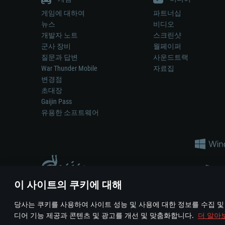
게임에 대하여
파트너십
뉴스
비디오
개발자 노트
스크린샷
군사 장비
월페이퍼
질문과 답변
사운드트랙
War Thunder Mobile
자료집
변경점
초대장
Gaijin Pass
유용한 소프트웨어
이 사이트의 쿠키에 대해
게임 에서 어떠한 현실의 무기나 차량을 묘사하는 것은 무기 
당사는 쿠키를 사용하여 사이트 성능 및 사용에 대한 정보를 수집 및
© 2011—2026 Gaijin Games Kft. All trademarks, logos and brand na
디어 기능 제공과 콘텐츠 및 광고를 개선 및 맞춤화합니다.
더 알아
이용 약관
이용 약관