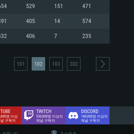
.2 GB (전체 클라이언트)
654
529
151
471
.2 GB (전체 클라이언트)
밴드 인터넷
491
405
14
574
.2 GB (전체 클라이언트)
432
406
7
235
101
102
103
202
TUBE
TWITCH
DISCORD
0,000명 이상
530,000명 이상의
140,000명 이상의
채널 구독자
채널 구독자
채널 구독자
커뮤니티
E-스포츠