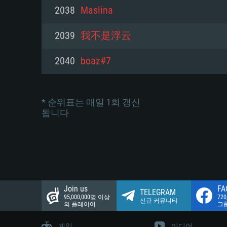
네트워크: 브로드밴드 인터넷
2038
Mаslina
여유 저장 공간: 22.1 GB (최소
네트워크: 브로드밴드 인터넷
여유 저장 공간: 22.1 GB (최소
2039
我不是浮云
여유 저장 공간: 22.1 GB (최소
2040
boaz#7
* 순위표는 매일 1회 갱신
됩니다
Join us
FA
TELEGRAM
95,000,000명 이상
72
신규 커뮤니티
의 플레이어
그
게임
미디어