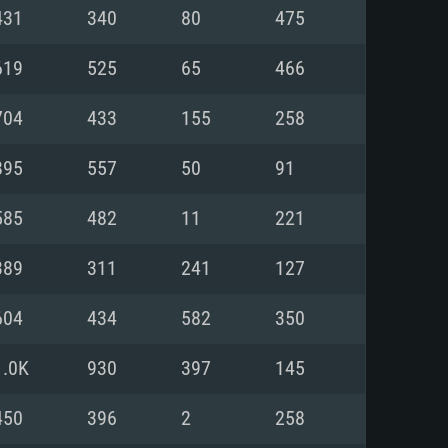
Linux
431
340
80
475
619
525
65
466
704
433
155
258
0/11 (64 bit)
ig Sur 11.0
.04 64bit
895
557
50
91
re i5 또는 Ryzen 5 3600 이상
 (Intel Xeon 은 지원하지 않습니
e i7
585
482
11
221
상
389
311
241
127
tX 11 이상을 지원하는 Nvidia
kan 을 지원하고, 최신 그래픽 드라
604
434
582
350
 또는 AMD RX 570 혹은 그 이상
을 지원하는 Radeon Vega II 이
DIA 1060 (6개월 미만) 혹은 그
1.0K
930
397
145
 가지며 최신 그래픽 드라이버를
밴드 인터넷
 570 (6개월 미만; 최소사양 지원
450
396
2
258
밴드 인터넷