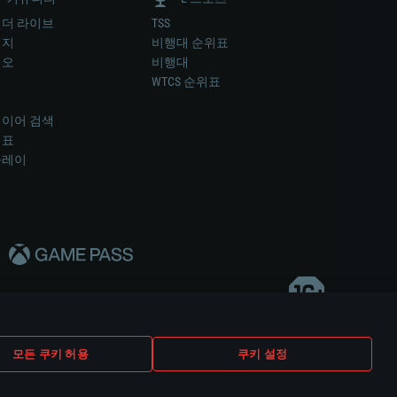
더 라이브
TSS
미지
비행대 순위표
디오
비행대
럼
WTCS 순위표
키
이어 검색
위표
플레이
다..
모든 쿠키 허용
쿠키 설정
쿠키 설정
고객 지원