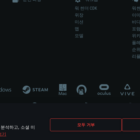
워 썬더 CDK
워썬
위장
이
미션
비
맵
포
모델
위
플레
순
리
개발 업체나 장비 제조 업체가 게임 개발 후원 또는 홍보에 참여하지 않습니
모두 거부
 분석하고, 소셜 미
mes are the property of their respective owners.
보기
개인정보 정책