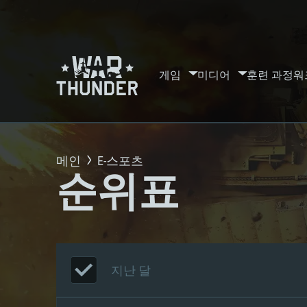
게임
미디어
훈련 과정
워
메인
E-스포츠
순위표
지난 달