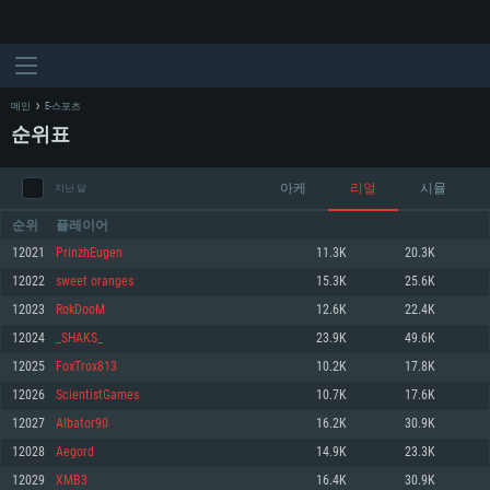
메인
E-스포츠
순위표
아케
리얼
시뮬
지난 달
순위
플레이어
12021
PrinzhEugen
11.3K
20.3K
12022
sweet oranges
15.3K
25.6K
시스템 요구사항
12023
RokDooM
12.6K
22.4K
12024
_SHAKS_
23.9K
49.6K
PC
MAC
12025
FoxTrox813
10.2K
17.8K
Linux
12026
ScientistGames
10.7K
17.6K
최소사양
최소사양
최소사양
12027
Albator90
16.2K
30.9K
운영체제: Windows 10 (64 bit)
운영체제: Mac OS Big Sur 11.0
운영체제: 64bit Linux 중 최신 버전
12028
Aegord
14.9K
23.3K
12029
XMB3
16.4K
30.9K
프로세서: 2.2 GHz 듀얼코어 이상
프로세서: 최소 2.2 GHz의 Core i5 (Intel Xeon 은 지원하지 않습니다)
프로세서: 2.4 GHz 듀얼코어