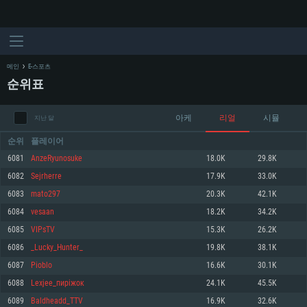
메인
E-스포츠
순위표
아케
리얼
시뮬
지난 달
순위
플레이어
6081
AnzeRyunosuke
18.0K
29.8K
6082
Sejrherre
17.9K
33.0K
시스템 요구사항
6083
mato297
20.3K
42.1K
6084
vesaan
18.2K
34.2K
PC
MAC
6085
VIPsTV
15.3K
26.2K
Linux
6086
_Lucky_Hunter_
19.8K
38.1K
최소사양
최소사양
최소사양
6087
Pioblo
16.6K
30.1K
운영체제: Windows 10 (64 bit)
운영체제: Mac OS Big Sur 11.0
운영체제: 64bit Linux 중 최신 버전
6088
Lexjee_пиріжок
24.1K
45.5K
6089
Baldheadd_TTV
16.9K
32.6K
프로세서: 2.2 GHz 듀얼코어 이상
프로세서: 최소 2.2 GHz의 Core i5 (Intel Xeon 은 지원하지 않습니다)
프로세서: 2.4 GHz 듀얼코어