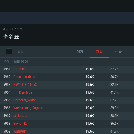
메인
E-스포츠
순위표
아케
리얼
시뮬
지난 달
순위
플레이어
5961
feitianxu
19.6K
37.7K
5962
Clear_ukrainian
19.6K
36.7K
시스템 요구사항
5963
XxWh1t3L10nxX
19.6K
32.5K
5964
PP_Darcblue
19.6K
41.4K
PC
MAC
5965
Corporal_White
19.6K
37.7K
Linux
5966
Wushu_kung_fu@psn
19.6K
39.9K
최소사양
최소사양
최소사양
5967
serious_aza
19.6K
38.5K
운영체제: Windows 10 (64 bit)
운영체제: Mac OS Big Sur 11.0
운영체제: 64bit Linux 중 최신 버전
5968
Soviet_Ret
19.6K
36.6K
5969
WarpGun
19.6K
41.7K
프로세서: 2.2 GHz 듀얼코어 이상
프로세서: 최소 2.2 GHz의 Core i5 (Intel Xeon 은 지원하지 않습니다)
프로세서: 2.4 GHz 듀얼코어