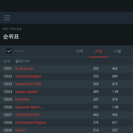
메인
E-스포츠
순위표
아케
리얼
시뮬
지난 달
순위
플레이어
12021
GI_American
203
463
12022
ITerminatorlI@psn
332
604
시스템 요구사항
12023
sanguichito12345
369
619
12024
Адамка Дыр0в
489
1.0K
PC
MAC
12025
Kotomi#6
247
519
Linux
12026
Шальной Чикист_
551
1.0K
최소사양
최소사양
최소사양
12027
没名字的乞丐#1
463
950
운영체제: Windows 10 (64 bit)
운영체제: Mac OS Big Sur 11.0
운영체제: 64bit Linux 중 최신 버전
12028
Cutefishyron654@live
376
671
12029
GiulTvr
214
357
프로세서: 2.2 GHz 듀얼코어 이상
프로세서: 최소 2.2 GHz의 Core i5 (Intel Xeon 은 지원하지 않습니다)
프로세서: 2.4 GHz 듀얼코어