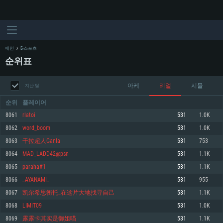
메인
E-스포츠
순위표
아케
리얼
시뮬
지난 달
순위
플레이어
8061
rlatoi
531
1.0K
8062
word_boom
531
1.0K
시스템 요구사항
8063
干拉超人Ganla
531
753
8064
MAD_LADD42@psn
531
1.1K
PC
MAC
8065
paraha#1
531
1.1K
Linux
8066
_AYANAMI_
531
955
최소사양
최소사양
최소사양
8067
凯尔希思衡托_在这片大地找寻自己
531
1.1K
운영체제: Windows 10 (64 bit)
운영체제: Mac OS Big Sur 11.0
운영체제: 64bit Linux 중 최신 버전
8068
LIMIT09
531
1.0K
8069
露露卡其实是御姐喵
531
1.1K
프로세서: 2.2 GHz 듀얼코어 이상
프로세서: 최소 2.2 GHz의 Core i5 (Intel Xeon 은 지원하지 않습니다)
프로세서: 2.4 GHz 듀얼코어