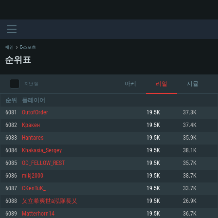
메인
E-스포츠
순위표
아케
리얼
시뮬
지난 달
순위
플레이어
6081
OutofOrder
19.5K
37.3K
6082
Крaкен
19.5K
37.4K
시스템 요구사항
6083
Hantares
19.5K
35.9K
6084
Khakasia_Sergey
19.5K
38.1K
PC
MAC
6085
OD_FELLOW_REST
19.5K
35.7K
Linux
6086
mikj2000
19.5K
38.7K
최소사양
최소사양
최소사양
6087
CKenTuK_
19.5K
33.7K
운영체제: Windows 10 (64 bit)
운영체제: Mac OS Big Sur 11.0
운영체제: 64bit Linux 중 최신 버전
6088
乂立希爽世a泓隊長乂
19.5K
26.9K
6089
Matterhorn14
19.5K
36.7K
프로세서: 2.2 GHz 듀얼코어 이상
프로세서: 최소 2.2 GHz의 Core i5 (Intel Xeon 은 지원하지 않습니다)
프로세서: 2.4 GHz 듀얼코어