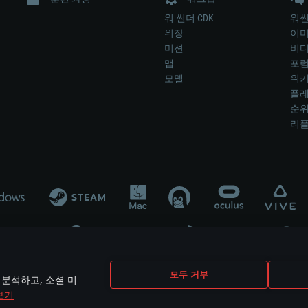
워 썬더 CDK
워썬
위장
이
미션
비
맵
포
모델
위
플레
순
리
개발 업체나 장비 제조 업체가 게임 개발 후원 또는 홍보에 참여하지 않습니
모두 거부
 분석하고, 소셜 미
mes are the property of their respective owners.
보기
개인정보 정책