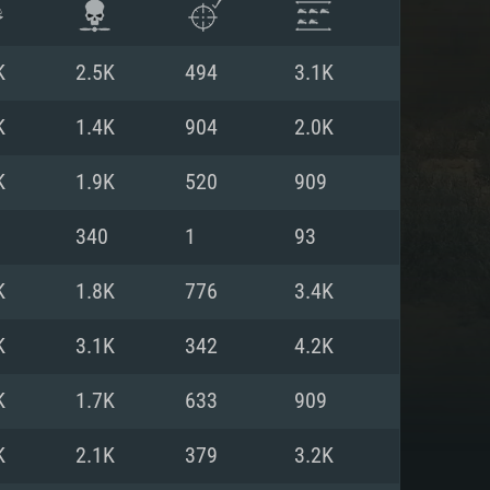
K
2.5K
494
3.1K
K
1.4K
904
2.0K
K
1.9K
520
909
340
1
93
K
1.8K
776
3.4K
K
3.1K
342
4.2K
항
K
1.7K
633
909
K
2.1K
379
3.2K