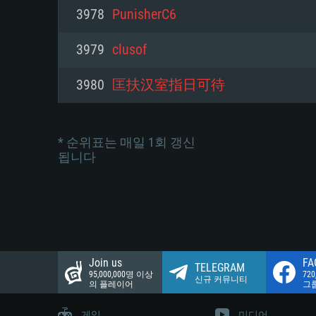
네트워크: 브로드밴드 인터넷
3978
PunisherC6
여유 저장 공간: 22.1 GB (최소
네트워크: 브로드밴드 인터넷
여유 저장 공간: 22.1 GB (최소
3979
clusof
여유 저장 공간: 22.1 GB (최소
3980
匡扶汉室指日可待
* 순위표는 매일 1회 갱신
됩니다
Join us
FA
TELEGRAM
95,000,000명 이상
72
신규 커뮤니티
의 플레이어
그
게임
미디어