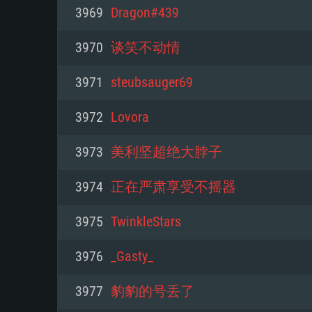
PC
3969
Dragon#439
3970
谈笑不动情
최소사양
최소사양
최소사양
3971
steubsauger69
운영체제: Windows 10 (64 bit)
운영체제: Mac OS Big Sur 11.0
운영체제: 64bit Linux 중 최신 
3972
Lovora
프로세서: 2.2 GHz 듀얼코어 이
프로세서: 최소 2.2 GHz의 Core i5 
프로세서: 2.4 GHz 듀얼코어
3973
美利坚超绝大脖子
원하지 않습니다)
메모리: 4GB
메모리: 4 GB
3974
正在严肃享受不摇器
메모리: 6 GB
그래픽 카드: DirectX 11 이상을
그래픽 카드: Vulkan 을 지원하
3975
TwinkleStars
Radeon 77XX / NVIDIA GeForc
그래픽 카드: Metal 을 지원하는 Intel
이버를 지원하는 NVIDIA 660 (
3976
_Gasty_
해상도: 720p
(Mac), 혹은 이와 비슷한 성능을
와 동급의 성능을 가지며 최신 
의 AMD/Nvidia. 최소 해상도: 72
지원하는 AMD (6개월 미만; 최
3977
豹豹的号丢了
네트워크: 브로드밴드 인터넷
720p)