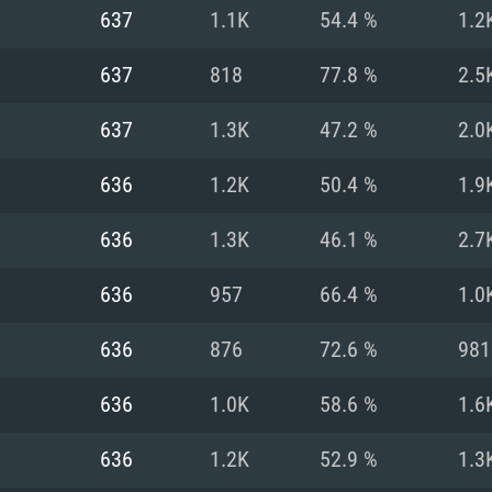
MAC
637
1.1K
54.4 %
1.2
637
818
77.8 %
2.5
권장 사양
권장 사양
권장 사양
637
1.3K
47.2 %
2.0
버전
운영체제: Windows 1
운영체제: Mac OS B
운영체제: Ubuntu 20
636
1.2K
50.4 %
1.9
상
(Intel Xeon 은 지
프로세서: Intel Co
프로세서: Core i7
프로세서: Intel Cor
636
1.3K
46.1 %
2.7
다)
메모리: 16 GB 이
메모리: 16 GB
636
957
66.4 %
1.0
메모리: 8 GB
 지원하는 AMD
고, 최신 그래픽 드라
그래픽 카드: Direc
그래픽 카드: Vul
636
876
72.6 %
981
e GT 660. 최소 사양
 Iris Pro 5200
6개월 미만) 혹은 그
GeForce 1060,
그래픽 카드: Metal
이버를 지원하는 NVI
636
1.0K
58.6 %
1.6
 가지는 Mac 버전
그래픽 드라이버를
상
와 동급의 성능을
네트워크: 브로드
0p
소사양 지원 해상도
지원하는 AMD RX
636
1.2K
52.9 %
1.3
네트워크: 브로드
해상도 720p) 이상