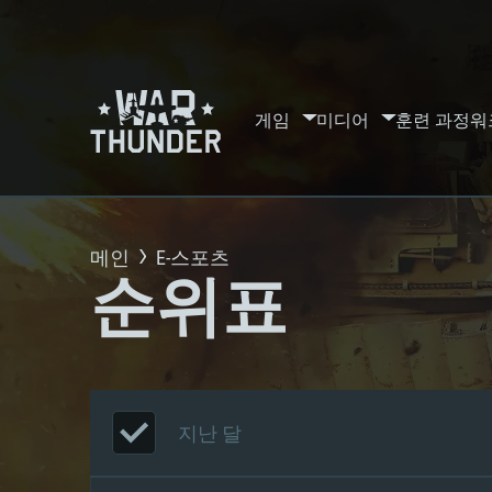
게임
미디어
훈련 과정
워
메인
E-스포츠
순위표
지난 달