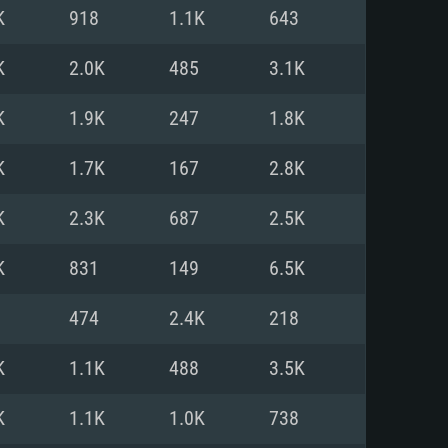
Linux
K
918
1.1K
643
K
2.0K
485
3.1K
K
1.9K
247
1.8K
0/11 (64 bit)
ig Sur 11.0
.04 64bit
K
1.7K
167
2.8K
re i5 또는 Ryzen 5 3600 이상
 (Intel Xeon 은 지원하지 않습니
e i7
K
2.3K
687
2.5K
상
K
831
149
6.5K
tX 11 이상을 지원하는 Nvidia
kan 을 지원하고, 최신 그래픽 드라
474
2.4K
218
 또는 AMD RX 570 혹은 그 이상
을 지원하는 Radeon Vega II 이
DIA 1060 (6개월 미만) 혹은 그
K
1.1K
488
3.5K
 가지며 최신 그래픽 드라이버를
밴드 인터넷
 570 (6개월 미만; 최소사양 지원
K
1.1K
1.0K
738
밴드 인터넷