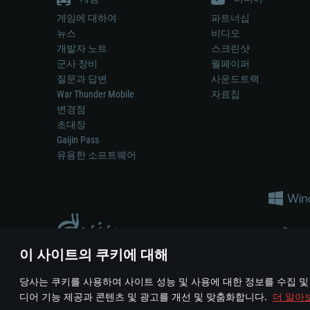
게임에 대하여
파트너십
뉴스
비디오
개발자 노트
스크린샷
군사 장비
월페이퍼
질문과 답변
사운드트랙
War Thunder Mobile
자료집
변경점
초대장
Gaijin Pass
유용한 소프트웨어
이 사이트의 쿠키에 대해
게임 에서 어떠한 현실의 무기나 차량을 묘사하는 것은 무기 
당사는 쿠키를 사용하여 사이트 성능 및 사용에 대한 정보를 수집 및
© 2011—2026 Gaijin Games Kft. All trademarks, logos and brand na
디어 기능 제공과 콘텐츠 및 광고를 개선 및 맞춤화합니다.
더 알아
이용 약관
이용 약관