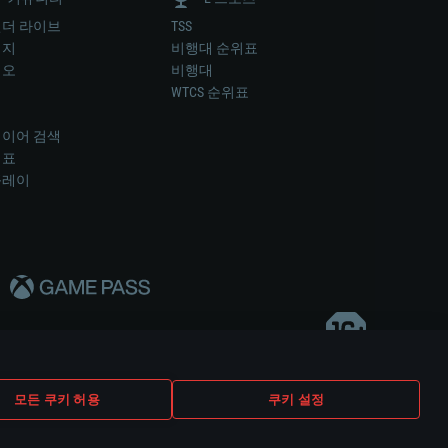
더 라이브
TSS
미지
비행대 순위표
디오
비행대
럼
WTCS 순위표
키
이어 검색
위표
플레이
다..
모든 쿠키 허용
쿠키 설정
쿠키 설정
고객 지원