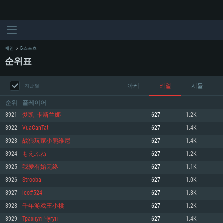
메인
E-스포츠
순위표
아케
리얼
시뮬
지난 달
순위
플레이어
3921
梦凯_卡斯兰娜
627
1.2K
3922
VuaCanTat
627
1.4K
시스템 요구사항
3923
战狼玩家小熊维尼
627
1.4K
3924
もえふね
627
1.2K
PC
MAC
3925
我爱有始无终
627
1.1K
Linux
3926
Strooba
627
1.0K
최소사양
최소사양
최소사양
3927
leo#524
627
1.3K
운영체제: Windows 10 (64 bit)
운영체제: Mac OS Big Sur 11.0
운영체제: 64bit Linux 중 최신 버전
3928
千年游戏王小桃-
627
1.2K
3929
Трахнул_Чугун
627
1.4K
프로세서: 2.2 GHz 듀얼코어 이상
프로세서: 최소 2.2 GHz의 Core i5 (Intel Xeon 은 지원하지 않습니다)
프로세서: 2.4 GHz 듀얼코어