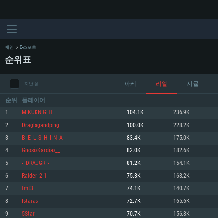
메인
E-스포츠
순위표
아케
리얼
시뮬
지난 달
순위
플레이어
1
MIKUKNIGHT
104.1K
236.9K
2
Draglagandping
100.0K
228.2K
시스템 요구사항
3
B_E_L_S_H_I_N_A_
83.4K
175.0K
4
GnosisKardias__
82.0K
182.6K
PC
MAC
5
-_DRAUGR_-
81.2K
154.1K
Linux
6
Raider_2-1
75.3K
168.2K
최소사양
최소사양
최소사양
7
fmt3
74.1K
140.7K
운영체제: Windows 10 (64 bit)
운영체제: Mac OS Big Sur 11.0
운영체제: 64bit Linux 중 최신 버전
8
Istaras
72.7K
165.6K
9
5Star
70.7K
156.8K
프로세서: 2.2 GHz 듀얼코어 이상
프로세서: 최소 2.2 GHz의 Core i5 (Intel Xeon 은 지원하지 않습니다)
프로세서: 2.4 GHz 듀얼코어