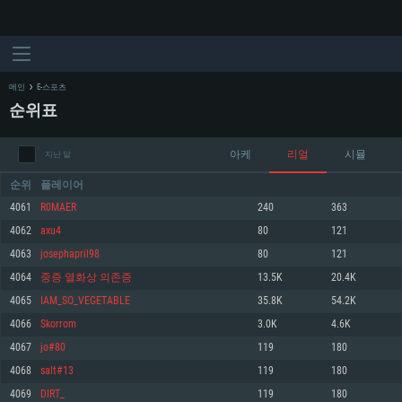
메인
E-스포츠
순위표
아케
리얼
시뮬
지난 달
순위
플레이어
4061
R0MAER
240
363
4062
axu4
80
121
시스템 요구사항
4063
josephapril98
80
121
4064
중증 열화상 의존증
13.5K
20.4K
PC
MAC
4065
IAM_SO_VEGETABLE
35.8K
54.2K
Linux
4066
Skorrom
3.0K
4.6K
최소사양
최소사양
최소사양
4067
jo#80
119
180
운영체제: Windows 10 (64 bit)
운영체제: Mac OS Big Sur 11.0
운영체제: 64bit Linux 중 최신 버전
4068
salt#13
119
180
4069
DIRT_
119
180
프로세서: 2.2 GHz 듀얼코어 이상
프로세서: 최소 2.2 GHz의 Core i5 (Intel Xeon 은 지원하지 않습니다)
프로세서: 2.4 GHz 듀얼코어