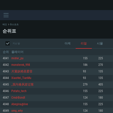
메인
E-스포츠
순위표
아케
리얼
시뮬
지난 달
순위
플레이어
4041
mister_pu
155
225
4042
monsterek_998
186
270
시스템 요구사항
4043
片翼妖精圣爱音
93
135
4044
XiaoHei_TianMu
93
135
PC
MAC
4045
_我与春风皆过客
279
405
Linux
4046
Potato_tech
155
225
최소사양
최소사양
최소사양
4047
CmdrBondt
124
180
운영체제: Windows 10 (64 bit)
운영체제: Mac OS Big Sur 11.0
운영체제: 64bit Linux 중 최신 버전
4048
Abegina@live
155
225
4049
omg_why
124
180
프로세서: 2.2 GHz 듀얼코어 이상
프로세서: 최소 2.2 GHz의 Core i5 (Intel Xeon 은 지원하지 않습니다)
프로세서: 2.4 GHz 듀얼코어