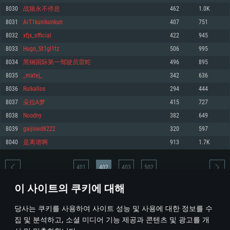
8030
战狼永不停息
462
1.0K
메모리: 4GB
메모리: 6 GB
메모리: 4 GB
8031
ArT1kunikunkun
407
751
그래픽 카드: DirectX 11 이상을 지원하는 AMD Radeon 77XX / NVIDIA
그래픽 카드: Metal 을 지원하는 Intel Iris Pro 5200 (Mac), 혹은 이와 비슷한 성
그래픽 카드: Vulkan 을 지원하고, 최신 그래픽 드라이버를 지원하는 NVIDIA
GeForce GT 660. 최소 사양 해상도: 720p
능을 가지는 Mac 버전의 AMD/Nvidia. 최소 해상도: 720p
660 (6개월 미만) 혹은 그와 동급의 성능을 가지며 최신 그래픽 드라이버를 지
8032
xfjx_official
422
945
원하는 AMD (6개월 미만; 최소사양 지원 해상도 720p)
네트워크: 브로드밴드 인터넷
네트워크: 브로드밴드 인터넷
8033
Hugo_St1gl1tz
506
995
네트워크: 브로드밴드 인터넷
여유 저장 공간: 22.1 GB (최소 클라이언트)
여유 저장 공간: 22.1 GB (최소 클라이언트)
8034
黑钢国际第一驾驶员雷蛇
496
895
여유 저장 공간: 22.1 GB (최소 클라이언트)
8035
_matej_
342
636
권장 사양
권장 사양
권장 사양
8036
Rulkallos
294
444
운영체제: Windows 10/11 (64 bit)
운영체제: Mac OS Big Sur 11.0
운영체제: Ubuntu 20.04 64bit
8037
朵拉A梦
415
727
프로세서: Intel Core i5 또는 Ryzen 5 3600 이상
프로세서: Core i7 (Intel Xeon 은 지원하지 않습니다)
8038
Noodny
382
649
프로세서: Intel Core i7
메모리: 16 GB 이상
메모리: 8 GB
8039
gaijined8222
320
597
메모리: 16 GB
그래픽 카드: DirectX 11 이상을 지원하는 Nvidia GeForce 1060, 또는 AMD RX
그래픽 카드: Metal을 지원하는 Radeon Vega II 이상
8040
是离谱啊
913
1.7K
570 혹은 그 이상
그래픽 카드: Vulkan 을 지원하고, 최신 그래픽 드라이버를 지원하는 NVIDIA
네트워크: 브로드밴드 인터넷
1060 (6개월 미만) 혹은 그와 동급의 성능을 가지며 최신 그래픽 드라이버를
네트워크: 브로드밴드 인터넷
지원하는 AMD RX 570 (6개월 미만; 최소사양 지원 해상도 720p) 이상
여유 저장 공간: 62.2 GB (전체 클라이언트)
401
402
403
502
여유 저장 공간: 62.2 GB (전체 클라이언트)
네트워크: 브로드밴드 인터넷
이 사이트의 쿠키에 대해
여유 저장 공간: 62.2 GB (전체 클라이언트)
* 순위표는 매일 1회 갱신됩니다
당사는 쿠키를 사용하여 사이트 성능 및 사용에 대한 정보를 수
집 및 분석하고, 소셜 미디어 기능 제공과 콘텐츠 및 광고를 개