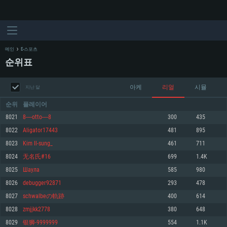
메인
E-스포츠
순위표
아케
리얼
시뮬
지난 달
순위
플레이어
8021
8----otto----8
300
435
8022
Aligator17443
481
895
시스템 요구사항
8023
Kim Il-sung_
461
711
8024
无名氏#16
699
1.4K
PC
MAC
8025
Шаула
585
980
Linux
8026
debugger92871
293
478
최소사양
최소사양
최소사양
8027
schwalbeの軌跡
400
614
운영체제: Windows 10 (64 bit)
운영체제: Mac OS Big Sur 11.0
운영체제: 64bit Linux 중 최신 버전
8028
zmjjkk2778
380
648
8029
银狮-9999999
554
1.1K
프로세서: 2.2 GHz 듀얼코어 이상
프로세서: 최소 2.2 GHz의 Core i5 (Intel Xeon 은 지원하지 않습니다)
프로세서: 2.4 GHz 듀얼코어