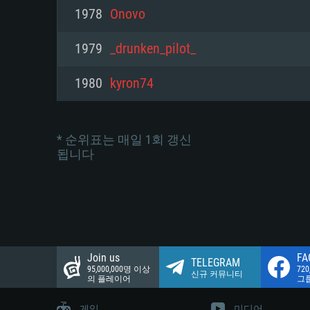
네트워크: 브로드밴드 인터넷
1978
Onovo
여유 저장 공간: 22.1 GB (최소
네트워크: 브로드밴드 인터넷
여유 저장 공간: 22.1 GB (최소
1979
_drunken_pilot_
여유 저장 공간: 22.1 GB (최소
1980
kyron74
* 순위표는 매일 1회 갱신
됩니다
Join us
FA
TELEGRAM
95,000,000명 이상
72
신규 커뮤니티
의 플레이어
그
게임
미디어