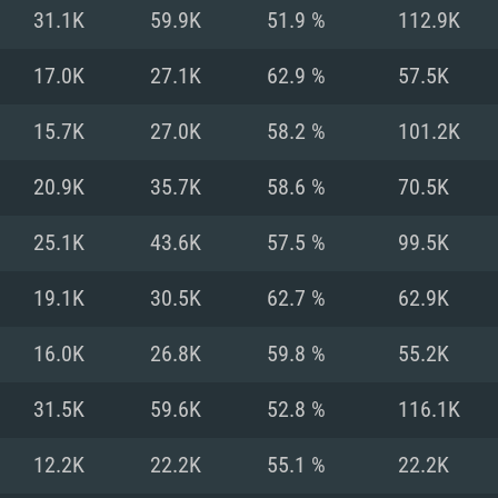
MAC
31.1K
59.9K
51.9 %
112.9K
17.0K
27.1K
62.9 %
57.5K
권장 사양
권장 사양
권장 사양
15.7K
27.0K
58.2 %
101.2K
버전
운영체제: Windows 1
운영체제: Mac OS B
운영체제: Ubuntu 20
20.9K
35.7K
58.6 %
70.5K
상
(Intel Xeon 은 지
프로세서: Intel Co
프로세서: Core i7
프로세서: Intel Cor
25.1K
43.6K
57.5 %
99.5K
다)
메모리: 16 GB 이
메모리: 16 GB
19.1K
30.5K
62.7 %
62.9K
메모리: 8 GB
 지원하는 AMD
고, 최신 그래픽 드라
그래픽 카드: Direc
그래픽 카드: Vul
16.0K
26.8K
59.8 %
55.2K
e GT 660. 최소 사양
 Iris Pro 5200
6개월 미만) 혹은 그
GeForce 1060,
그래픽 카드: Metal
이버를 지원하는 NVI
31.5K
59.6K
52.8 %
116.1K
 가지는 Mac 버전
그래픽 드라이버를
상
와 동급의 성능을
네트워크: 브로드
0p
소사양 지원 해상도
지원하는 AMD RX
12.2K
22.2K
55.1 %
22.2K
네트워크: 브로드
해상도 720p) 이상