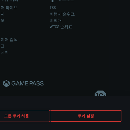
더 라이브
TSS
미지
비행대 순위표
디오
비행대
럼
WTCS 순위표
키
이어 검색
위표
플레이
다..
모든 쿠키 허용
쿠키 설정
쿠키 설정
고객 지원