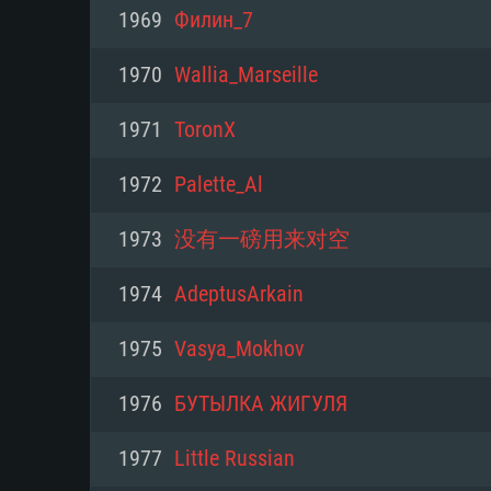
PC
1969
Филин_7
1970
Wallia_Marseille
최소사양
최소사양
최소사양
1971
ToronX
운영체제: Windows 10 (64 bit)
운영체제: Mac OS Big Sur 11.0
운영체제: 64bit Linux 중 최신 
1972
Palette_Al
프로세서: 2.2 GHz 듀얼코어 이
프로세서: 최소 2.2 GHz의 Core i5 
프로세서: 2.4 GHz 듀얼코어
1973
没有一磅用来对空
원하지 않습니다)
메모리: 4GB
메모리: 4 GB
1974
AdeptusArkain
메모리: 6 GB
그래픽 카드: DirectX 11 이상을
그래픽 카드: Vulkan 을 지원하
1975
Vasya_Mokhov
Radeon 77XX / NVIDIA GeForc
그래픽 카드: Metal 을 지원하는 Intel
이버를 지원하는 NVIDIA 660 (
1976
БУТЫЛКА ЖИГУЛЯ
해상도: 720p
(Mac), 혹은 이와 비슷한 성능을
와 동급의 성능을 가지며 최신 
의 AMD/Nvidia. 최소 해상도: 72
지원하는 AMD (6개월 미만; 최
1977
Little Russian
네트워크: 브로드밴드 인터넷
720p)