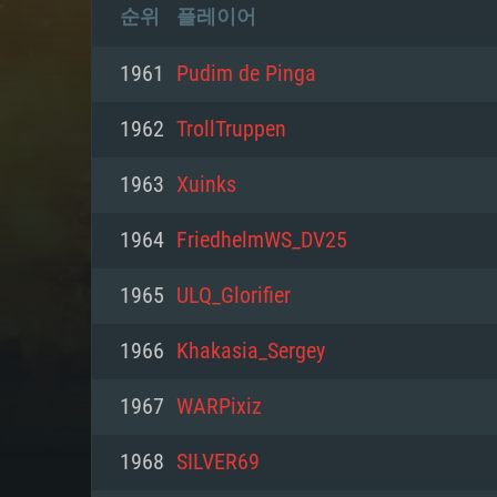
순위
플레이어
1961
Pudim de Pinga
1962
TrollTruppen
1963
Xuinks
1964
FriedhelmWS_DV25
1965
ULQ_Glorifier
1966
Khakasia_Sergey
1967
WARPixiz
1968
SILVER69