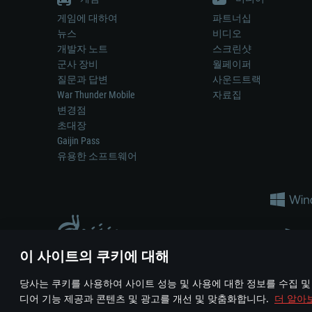
게임에 대하여
파트너십
뉴스
비디오
개발자 노트
스크린샷
군사 장비
월페이퍼
질문과 답변
사운드트랙
War Thunder Mobile
자료집
변경점
초대장
Gaijin Pass
유용한 소프트웨어
이 사이트의 쿠키에 대해
게임 에서 어떠한 현실의 무기나 차량을 묘사하는 것은 무기 
당사는 쿠키를 사용하여 사이트 성능 및 사용에 대한 정보를 수집 및
© 2011—2026 Gaijin Games Kft. All trademarks, logos and brand na
디어 기능 제공과 콘텐츠 및 광고를 개선 및 맞춤화합니다.
더 알아
이용 약관
이용 약관