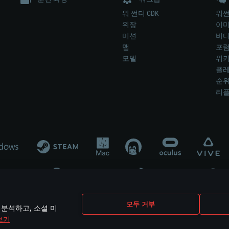
워 썬더 CDK
워썬
위장
이
미션
비
맵
포
모델
위
플레
순
리
개발 업체나 장비 제조 업체가 게임 개발 후원 또는 홍보에 참여하지 않습니
모두 거부
 분석하고, 소셜 미
mes are the property of their respective owners.
보기
개인정보 정책