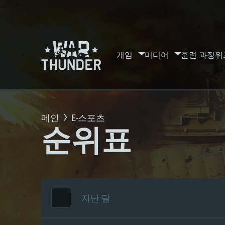
게임
미디어
훈련 과정
워
메인
E-스포츠
순위표
지난 달