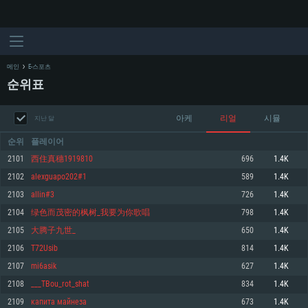
메인
E-스포츠
순위표
아케
리얼
시뮬
지난 달
순위
플레이어
2101
西住真穗1919810
696
1.4K
2102
alexguapo202#1
589
1.4K
시스템 요구사항
2103
allin#3
726
1.4K
2104
绿色而茂密的枫树_我要为你歌唱
798
1.4K
PC
MAC
2105
大腾子九世_
650
1.4K
Linux
2106
T72Usib
814
1.4K
최소사양
최소사양
최소사양
2107
mi6asik
627
1.4K
운영체제: Windows 10 (64 bit)
운영체제: Mac OS Big Sur 11.0
운영체제: 64bit Linux 중 최신 버전
2108
___TBou_rot_shat
834
1.4K
2109
капита майнеза
673
1.4K
프로세서: 2.2 GHz 듀얼코어 이상
프로세서: 최소 2.2 GHz의 Core i5 (Intel Xeon 은 지원하지 않습니다)
프로세서: 2.4 GHz 듀얼코어