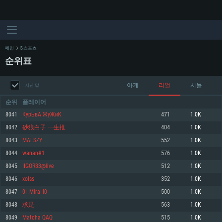
메인
E-스포츠
순위표
아케
리얼
시뮬
지난 달
순위
플레이어
8041
КурЬвА ЖуЖиК
471
1.0K
8042
砂狼白子 一生推
404
1.0K
시스템 요구사항
8043
MALSZY
552
1.0K
8044
wanan#1
576
1.0K
PC
MAC
8045
IIGOR33@live
512
1.0K
Linux
8046
xolss
352
1.0K
최소사양
최소사양
최소사양
8047
0I_Mira_I0
500
1.0K
운영체제: Windows 10 (64 bit)
운영체제: Mac OS Big Sur 11.0
운영체제: 64bit Linux 중 최신 버전
8048
求是
563
1.0K
8049
Matcha QAQ
515
1.0K
프로세서: 2.2 GHz 듀얼코어 이상
프로세서: 최소 2.2 GHz의 Core i5 (Intel Xeon 은 지원하지 않습니다)
프로세서: 2.4 GHz 듀얼코어