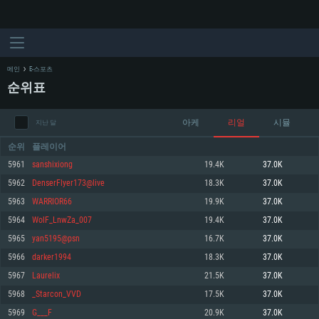
메인
E-스포츠
순위표
아케
리얼
시뮬
지난 달
순위
플레이어
5961
sanshixiong
19.4K
37.0K
5962
DenserFlyer173@live
18.3K
37.0K
시스템 요구사항
5963
WARRIOR66
19.9K
37.0K
5964
WolF_LnwZa_007
19.4K
37.0K
PC
MAC
5965
yan5195@psn
16.7K
37.0K
Linux
5966
darker1994
18.3K
37.0K
최소사양
최소사양
최소사양
5967
Laurelix
21.5K
37.0K
운영체제: Windows 10 (64 bit)
운영체제: Mac OS Big Sur 11.0
운영체제: 64bit Linux 중 최신 버전
5968
_Starcon_VVD
17.5K
37.0K
5969
G___F
20.9K
37.0K
프로세서: 2.2 GHz 듀얼코어 이상
프로세서: 최소 2.2 GHz의 Core i5 (Intel Xeon 은 지원하지 않습니다)
프로세서: 2.4 GHz 듀얼코어