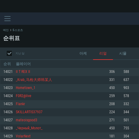
메인
E-스포츠
순위표
아케
리얼
시뮬
지난 달
순위
플레이어
14021
II T REX II
306
588
14022
_Krab_马枪大师韩某人
331
637
시스템 요구사항
14023
Hometown_1
450
903
14024
F0R2@live
259
578
PC
MAC
14025
Flankr
208
332
Linux
14026
SKILLARTIS37937
224
344
최소사양
최소사양
최소사양
14027
mateoisgood3
271
501
운영체제: Windows 10 (64 bit)
운영체제: Mac OS Big Sur 11.0
운영체제: 64bit Linux 중 최신 버전
14028
_Черный_Молот_
450
755
14029
VolarNext
181
304
프로세서: 2.2 GHz 듀얼코어 이상
프로세서: 최소 2.2 GHz의 Core i5 (Intel Xeon 은 지원하지 않습니다)
프로세서: 2.4 GHz 듀얼코어