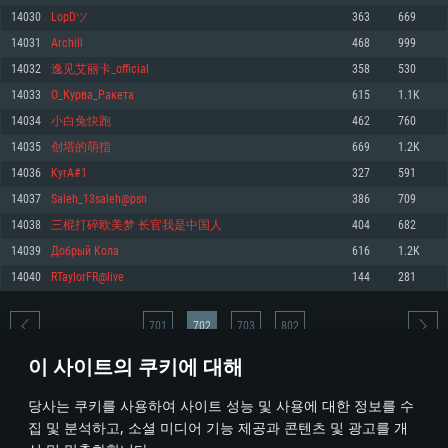
14030
LopDツ
363
669
메모리: 4GB
메모리: 6 GB
메모리: 4 GB
14031
Archill
468
999
그래픽 카드: DirectX 11 이상을 지원하는 AMD Radeon 77XX / NVIDIA
그래픽 카드: Metal 을 지원하는 Intel Iris Pro 5200 (Mac), 혹은 이와 비슷한 성
그래픽 카드: Vulkan 을 지원하고, 최신 그래픽 드라이버를 지원하는 NVIDIA
GeForce GT 660. 최소 사양 해상도: 720p
능을 가지는 Mac 버전의 AMD/Nvidia. 최소 해상도: 720p
660 (6개월 미만) 혹은 그와 동급의 성능을 가지며 최신 그래픽 드라이버를 지
14032
逸见艾丽卡_official
358
530
원하는 AMD (6개월 미만; 최소사양 지원 해상도 720p)
네트워크: 브로드밴드 인터넷
네트워크: 브로드밴드 인터넷
14033
О_Курва_Ракета
615
1.1K
네트워크: 브로드밴드 인터넷
여유 저장 공간: 22.1 GB (최소 클라이언트)
여유 저장 공간: 22.1 GB (최소 클라이언트)
14034
小白兔快跑
462
760
여유 저장 공간: 22.1 GB (최소 클라이언트)
14035
创塔的萌指
669
1.2K
권장 사양
권장 사양
권장 사양
14036
KyrA#1
327
591
운영체제: Windows 10/11 (64 bit)
운영체제: Mac OS Big Sur 11.0
운영체제: Ubuntu 20.04 64bit
14037
Saleh_13saleh@psn
386
709
프로세서: Intel Core i5 또는 Ryzen 5 3600 이상
프로세서: Core i7 (Intel Xeon 은 지원하지 않습니다)
14038
三棍打碎欧美梦 长官我是中国人
404
682
프로세서: Intel Core i7
메모리: 16 GB 이상
메모리: 8 GB
14039
Дoбрый Koлa
616
1.2K
메모리: 16 GB
그래픽 카드: DirectX 11 이상을 지원하는 Nvidia GeForce 1060, 또는 AMD RX
그래픽 카드: Metal을 지원하는 Radeon Vega II 이상
14040
RTaylorFR@live
144
281
570 혹은 그 이상
그래픽 카드: Vulkan 을 지원하고, 최신 그래픽 드라이버를 지원하는 NVIDIA
네트워크: 브로드밴드 인터넷
1060 (6개월 미만) 혹은 그와 동급의 성능을 가지며 최신 그래픽 드라이버를
네트워크: 브로드밴드 인터넷
지원하는 AMD RX 570 (6개월 미만; 최소사양 지원 해상도 720p) 이상
여유 저장 공간: 62.2 GB (전체 클라이언트)
701
702
703
802
여유 저장 공간: 62.2 GB (전체 클라이언트)
네트워크: 브로드밴드 인터넷
이 사이트의 쿠키에 대해
여유 저장 공간: 62.2 GB (전체 클라이언트)
* 순위표는 매일 1회 갱신됩니다
당사는 쿠키를 사용하여 사이트 성능 및 사용에 대한 정보를 수
집 및 분석하고, 소셜 미디어 기능 제공과 콘텐츠 및 광고를 개