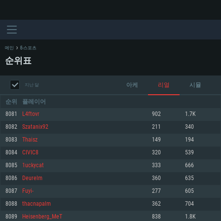
메인
E-스포츠
순위표
아케
리얼
시뮬
지난 달
순위
플레이어
8081
L4ftovr
902
1.7K
8082
Szatanix92
211
340
시스템 요구사항
8083
Thaisz
149
194
8084
CIVIC8
320
539
PC
MAC
8085
1uckycat
333
666
Linux
8086
Deurelm
360
635
최소사양
최소사양
최소사양
8087
Fuyi-
277
605
운영체제: Windows 10 (64 bit)
운영체제: Mac OS Big Sur 11.0
운영체제: 64bit Linux 중 최신 버전
8088
thacnapalm
362
704
8089
Heisenberg_MeT
838
1.8K
프로세서: 2.2 GHz 듀얼코어 이상
프로세서: 최소 2.2 GHz의 Core i5 (Intel Xeon 은 지원하지 않습니다)
프로세서: 2.4 GHz 듀얼코어