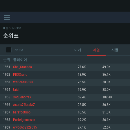
메인
E-스포츠
순위표
아케
리얼
시뮬
지난 달
순위
플레이어
1961
Che_Granada
27.6K
49.0K
1962
PROGrand
18.9K
36.1K
시스템 요구사항
1963
Warlord38353
26.5K
50.0K
1964
taidi
19.9K
38.0K
PC
MAC
1965
Xoquenorrex
52.4K
102.4K
Linux
1966
Asuris74UralAZ
22.5K
36.8K
최소사양
최소사양
최소사양
1967
barefootbob
16.5K
31.3K
운영체제: Windows 10 (64 bit)
운영체제: Mac OS Big Sur 11.0
운영체제: 64bit Linux 중 최신 버전
1968
Parteigenossen
19.2K
36.1K
1969
wwqq632329035
27.1K
52.6K
프로세서: 2.2 GHz 듀얼코어 이상
프로세서: 최소 2.2 GHz의 Core i5 (Intel Xeon 은 지원하지 않습니다)
프로세서: 2.4 GHz 듀얼코어