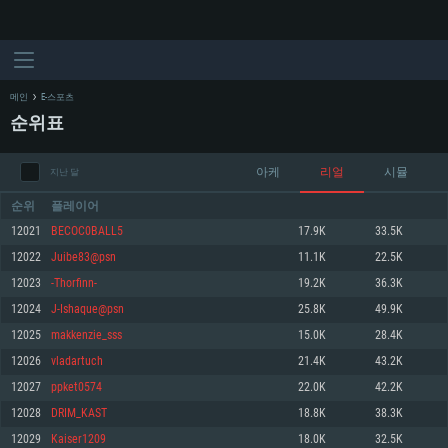
메인
E-스포츠
순위표
아케
리얼
시뮬
지난 달
순위
플레이어
12021
BECOC0BALL5
17.9K
33.5K
12022
Juibe83@psn
11.1K
22.5K
시스템 요구사항
12023
-Thorfinn-
19.2K
36.3K
12024
J-Ishaque@psn
25.8K
49.9K
PC
MAC
12025
makkenzie_sss
15.0K
28.4K
Linux
12026
vladartuch
21.4K
43.2K
최소사양
최소사양
최소사양
12027
ppket0574
22.0K
42.2K
운영체제: Windows 10 (64 bit)
운영체제: Mac OS Big Sur 11.0
운영체제: 64bit Linux 중 최신 버전
12028
DRIM_KAST
18.8K
38.3K
12029
Kaiser1209
18.0K
32.5K
프로세서: 2.2 GHz 듀얼코어 이상
프로세서: 최소 2.2 GHz의 Core i5 (Intel Xeon 은 지원하지 않습니다)
프로세서: 2.4 GHz 듀얼코어