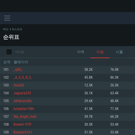
메인
E-스포츠
순위표
아케
리얼
시뮬
지난 달
순위
플레이어
101
_vj82_
38.2K
76.0K
102
_A_V_E_R_S_
45.8K
86.3K
시스템 요구사항
103
mixu83
12.5K
26.5K
104
Jaguara333
36.1K
63.4K
PC
MAC
105
o0Harurin0o
29.6K
48.4K
Linux
106
luckystar1986
41.5K
71.5K
최소사양
최소사양
최소사양
107
Sky_Angel_Volk
39.7K
66.2K
운영체제: Windows 10 (64 bit)
운영체제: Mac OS Big Sur 11.0
운영체제: 64bit Linux 중 최신 버전
108
Воняет РПУ
30.3K
53.4K
109
Boomer6161
31.5K
53.0K
프로세서: 2.2 GHz 듀얼코어 이상
프로세서: 최소 2.2 GHz의 Core i5 (Intel Xeon 은 지원하지 않습니다)
프로세서: 2.4 GHz 듀얼코어