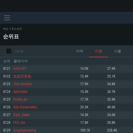
메인
E-스포츠
순위표
아케
리얼
시뮬
지난 달
순위
플레이어
8121
hrhm107
14.0K
27.4K
8122
执笔写青春
12.4K
25.1K
시스템 요구사항
8123
-Don Quixote-
17.9K
34.8K
8124
Spitvodka
15.3K
28.7K
PC
MAC
8125
Pirate_by
17.7K
32.9K
Linux
8126
Alte Kameraden
20.3K
40.6K
최소사양
최소사양
최소사양
8127
Kapt_Sakke
14.3K
24.6K
운영체제: Windows 10 (64 bit)
운영체제: Mac OS Big Sur 11.0
운영체제: 64bit Linux 중 최신 버전
8128
FEO_fun
17.8K
28.8K
8129
Draglagandping
100.1K
228.4K
프로세서: 2.2 GHz 듀얼코어 이상
프로세서: 최소 2.2 GHz의 Core i5 (Intel Xeon 은 지원하지 않습니다)
프로세서: 2.4 GHz 듀얼코어