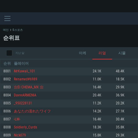
메인
E-스포츠
순위표
아케
리얼
시뮬
지난 달
순위
플레이어
8001
MrKawaii_101
24.1K
48.4K
8002
Renamed#6989
11.0K
18.5K
시스템 요구사항
8003
亗El CHEMA_MX 亗
16.4K
29.9K
8004
DavvvARMENIA
20.4K
36.9K
PC
MAC
8005
_950228131
11.2K
20.2K
Linux
8006
あなたの濡れたワイフ
14.2K
27.1K
최소사양
최소사양
최소사양
8007
-LM-
16.4K
30.4K
운영체제: Windows 10 (64 bit)
운영체제: Mac OS Big Sur 11.0
운영체제: 64bit Linux 중 최신 버전
8008
Soldierly_Curds
18.3K
35.8K
8009
Nick079
15.8K
29.3K
프로세서: 2.2 GHz 듀얼코어 이상
프로세서: 최소 2.2 GHz의 Core i5 (Intel Xeon 은 지원하지 않습니다)
프로세서: 2.4 GHz 듀얼코어