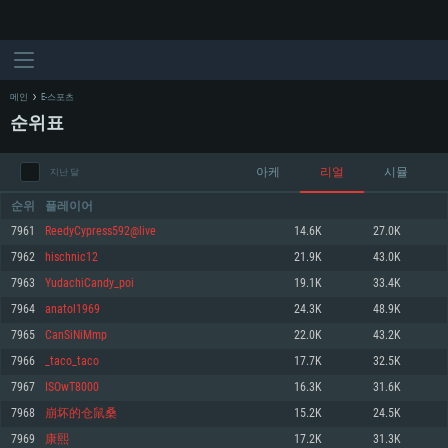
메인
E-스포츠
순위표
아케
리얼
시뮬
지난 달
순위
플레이어
7961
ReedyCypress592@live
14.6K
27.0K
7962
hischnic12
21.9K
43.0K
시스템 요구사항
7963
YudachiCandy_poi
19.1K
33.4K
7964
anatol1969
24.3K
48.9K
PC
MAC
7965
CanSiNiMmp
22.0K
43.2K
Linux
7966
_taco_taco
17.7K
32.5K
최소사양
최소사양
최소사양
7967
ISOwT8000
16.3K
31.6K
운영체제: Windows 10 (64 bit)
운영체제: Mac OS Big Sur 11.0
운영체제: 64bit Linux 중 최신 버전
7968
崩坏的仓鼠桑
15.2K
24.5K
7969
康熙
17.2K
31.3K
프로세서: 2.2 GHz 듀얼코어 이상
프로세서: 최소 2.2 GHz의 Core i5 (Intel Xeon 은 지원하지 않습니다)
프로세서: 2.4 GHz 듀얼코어