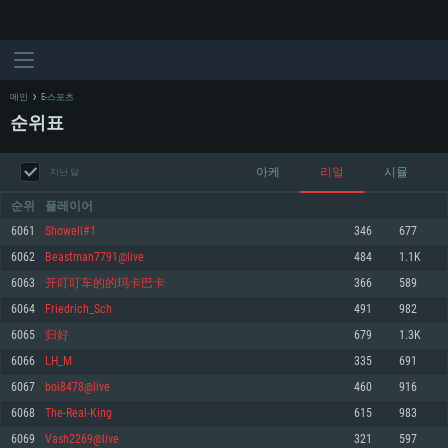
메인
E-스포츠
순위표
아케
리얼
시뮬
지난 달
순위
플레이어
6061
Showell#1
346
677
6062
Beastman7791@live
484
1.1K
시스템 요구사항
6063
开叮叮车的的玛卡巴卡
366
589
6064
Friedrich_Sch
491
982
PC
MAC
6065
归好
679
1.3K
Linux
6066
LH_M
335
691
최소사양
최소사양
최소사양
6067
boi8478@live
460
916
운영체제: Windows 10 (64 bit)
운영체제: Mac OS Big Sur 11.0
운영체제: 64bit Linux 중 최신 버전
6068
The-Real-King
615
983
6069
Vash2269@live
321
597
프로세서: 2.2 GHz 듀얼코어 이상
프로세서: 최소 2.2 GHz의 Core i5 (Intel Xeon 은 지원하지 않습니다)
프로세서: 2.4 GHz 듀얼코어