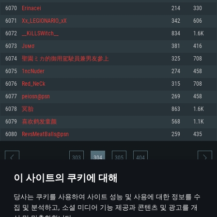
6070
Erinacei
214
330
메모리: 4GB
메모리: 6 GB
메모리: 4 GB
6071
Xx_LEGIONARIO_xX
342
606
그래픽 카드: DirectX 11 이상을 지원하는 AMD Radeon 77XX / NVIDIA
그래픽 카드: Metal 을 지원하는 Intel Iris Pro 5200 (Mac), 혹은 이와 비슷한 성
그래픽 카드: Vulkan 을 지원하고, 최신 그래픽 드라이버를 지원하는 NVIDIA
GeForce GT 660. 최소 사양 해상도: 720p
능을 가지는 Mac 버전의 AMD/Nvidia. 최소 해상도: 720p
660 (6개월 미만) 혹은 그와 동급의 성능을 가지며 최신 그래픽 드라이버를 지
6072
__KiLLSWitch__
834
1.6K
원하는 AMD (6개월 미만; 최소사양 지원 해상도 720p)
네트워크: 브로드밴드 인터넷
네트워크: 브로드밴드 인터넷
6073
Jυмσ
381
416
네트워크: 브로드밴드 인터넷
여유 저장 공간: 22.1 GB (최소 클라이언트)
여유 저장 공간: 22.1 GB (최소 클라이언트)
6074
聖園ミカ的御用駕駛員兼男友參上
325
708
여유 저장 공간: 22.1 GB (최소 클라이언트)
6075
1ncNuder
274
458
권장 사양
권장 사양
권장 사양
6076
Red_NeCk
315
708
운영체제: Windows 10/11 (64 bit)
운영체제: Mac OS Big Sur 11.0
운영체제: Ubuntu 20.04 64bit
6077
peiosn@psn
269
458
프로세서: Intel Core i5 또는 Ryzen 5 3600 이상
프로세서: Core i7 (Intel Xeon 은 지원하지 않습니다)
6078
冥胎
863
1.6K
프로세서: Intel Core i7
메모리: 16 GB 이상
메모리: 8 GB
6079
喜欢鹤发童颜
568
1.1K
메모리: 16 GB
그래픽 카드: DirectX 11 이상을 지원하는 Nvidia GeForce 1060, 또는 AMD RX
그래픽 카드: Metal을 지원하는 Radeon Vega II 이상
6080
RevsMeatBalls@psn
259
435
570 혹은 그 이상
그래픽 카드: Vulkan 을 지원하고, 최신 그래픽 드라이버를 지원하는 NVIDIA
네트워크: 브로드밴드 인터넷
1060 (6개월 미만) 혹은 그와 동급의 성능을 가지며 최신 그래픽 드라이버를
네트워크: 브로드밴드 인터넷
지원하는 AMD RX 570 (6개월 미만; 최소사양 지원 해상도 720p) 이상
여유 저장 공간: 62.2 GB (전체 클라이언트)
303
304
305
404
여유 저장 공간: 62.2 GB (전체 클라이언트)
네트워크: 브로드밴드 인터넷
이 사이트의 쿠키에 대해
여유 저장 공간: 62.2 GB (전체 클라이언트)
* 순위표는 매일 1회 갱신됩니다
당사는 쿠키를 사용하여 사이트 성능 및 사용에 대한 정보를 수
집 및 분석하고, 소셜 미디어 기능 제공과 콘텐츠 및 광고를 개