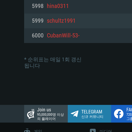
네트워크: 브로드밴드 인터넷
5998
hina0311
여유 저장 공간: 22.1 GB (최소
네트워크: 브로드밴드 인터넷
여유 저장 공간: 22.1 GB (최소
5999
schultz1991
여유 저장 공간: 22.1 GB (최소
6000
CubanWill-53-
* 순위표는 매일 1회 갱신
됩니다
Join us
FA
TELEGRAM
95,000,000명 이상
72
신규 커뮤니티
의 플레이어
그
게임
미디어