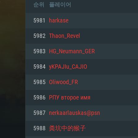
순위
플레이어
5981
harkase
5982
Thaon_Revel
5983
HG_Neumann_GER
5984
yKPAJIu_CAJIO
5985
Oliwood_FR
5986
РПУ второе имя
5987
nerkaarlauskas@psn
5988
粪坑中的猴子