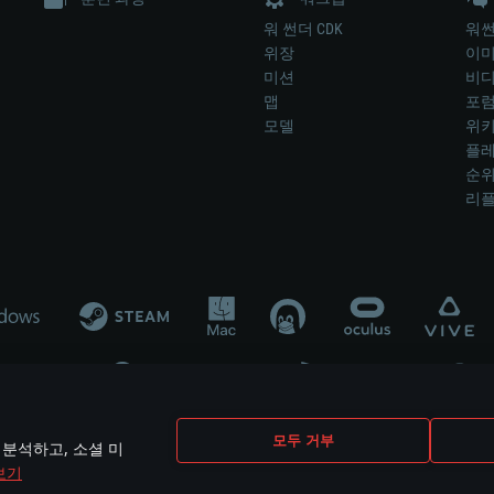
워 썬더 CDK
워썬
위장
이
미션
비
맵
포
모델
위
플레
순
리
개발 업체나 장비 제조 업체가 게임 개발 후원 또는 홍보에 참여하지 않습니
모두 거부
 분석하고, 소셜 미
mes are the property of their respective owners.
보기
개인정보 정책