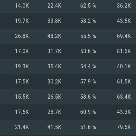
MAC
14.0K
22.4K
62.5 %
36.2K
19.7K
33.8K
58.2 %
43.5K
권장 사양
권장 사양
권장 사양
26.8K
48.2K
55.5 %
69.4K
버전
운영체제: Windows 1
운영체제: Mac OS B
운영체제: Ubuntu 20
17.0K
31.7K
53.6 %
81.6K
상
(Intel Xeon 은 지
프로세서: Intel Co
프로세서: Core i7
프로세서: Intel Cor
19.3K
35.4K
54.4 %
40.1K
다)
메모리: 16 GB 이
메모리: 16 GB
17.5K
30.2K
57.9 %
61.5K
메모리: 8 GB
 지원하는 AMD
고, 최신 그래픽 드라
그래픽 카드: Direc
그래픽 카드: Vul
15.5K
26.5K
58.6 %
63.4K
e GT 660. 최소 사양
 Iris Pro 5200
6개월 미만) 혹은 그
GeForce 1060,
그래픽 카드: Metal
이버를 지원하는 NVI
17.5K
28.7K
60.9 %
43.3K
 가지는 Mac 버전
그래픽 드라이버를
상
와 동급의 성능을
네트워크: 브로드
0p
소사양 지원 해상도
지원하는 AMD RX
21.4K
41.5K
51.6 %
79.5K
네트워크: 브로드
해상도 720p) 이상