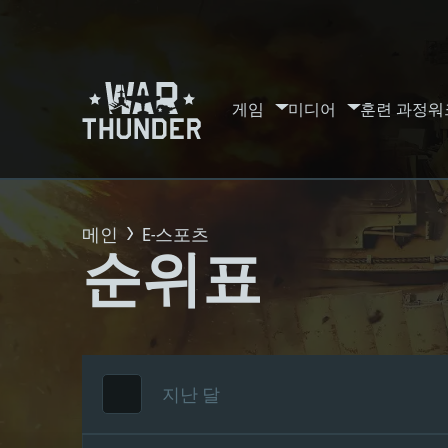
게임
미디어
훈련 과정
워
메인
E-스포츠
순위표
지난 달