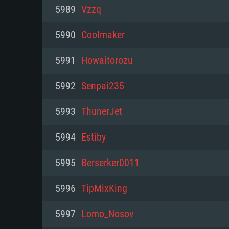
PC
5989
Vzzq
5990
Coolmaker
최소사양
최소사양
최소사양
5991
Howaitorozu
운영체제: Windows 10 (64 bit)
운영체제: Mac OS Big Sur 11.0
운영체제: 64bit Linux 중 최신 
5992
Senpai235
프로세서: 2.2 GHz 듀얼코어 이
프로세서: 최소 2.2 GHz의 Core i5 
프로세서: 2.4 GHz 듀얼코어
5993
ThunerJet
원하지 않습니다)
메모리: 4GB
메모리: 4 GB
5994
Estiby
메모리: 6 GB
그래픽 카드: DirectX 11 이상을
그래픽 카드: Vulkan 을 지원하
5995
Berserker0011
Radeon 77XX / NVIDIA GeForc
그래픽 카드: Metal 을 지원하는 Intel
이버를 지원하는 NVIDIA 660 (
5996
TipMixKing
해상도: 720p
(Mac), 혹은 이와 비슷한 성능을
와 동급의 성능을 가지며 최신 
의 AMD/Nvidia. 최소 해상도: 72
지원하는 AMD (6개월 미만; 최
5997
Lomo_Nosov
네트워크: 브로드밴드 인터넷
720p)