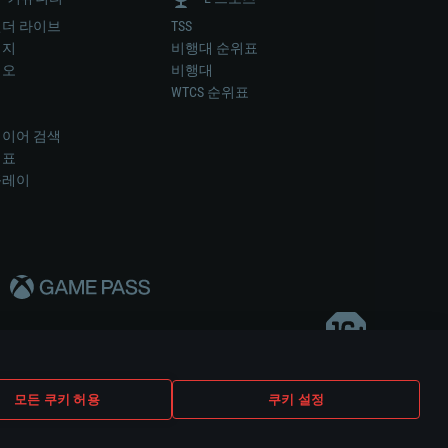
더 라이브
TSS
미지
비행대 순위표
디오
비행대
럼
WTCS 순위표
키
이어 검색
위표
플레이
다..
모든 쿠키 허용
쿠키 설정
쿠키 설정
고객 지원