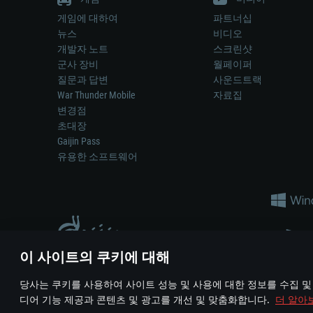
게임에 대하여
파트너십
뉴스
비디오
개발자 노트
스크린샷
군사 장비
월페이퍼
질문과 답변
사운드트랙
War Thunder Mobile
자료집
변경점
초대장
Gaijin Pass
유용한 소프트웨어
이 사이트의 쿠키에 대해
게임 에서 어떠한 현실의 무기나 차량을 묘사하는 것은 무기 
당사는 쿠키를 사용하여 사이트 성능 및 사용에 대한 정보를 수집 및
© 2011—2026 Gaijin Games Kft. All trademarks, logos and brand na
디어 기능 제공과 콘텐츠 및 광고를 개선 및 맞춤화합니다.
더 알아
이용 약관
이용 약관