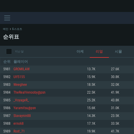
메인
E-스포츠
순위표
아케
리얼
시뮬
지난 달
순위
플레이어
5981
GROMILAW
13.7K
27.6K
5982
Ulf5155
15.9K
30.8K
시스템 요구사항
5983
Weeghee
18.5K
32.0K
5984
TheRealVenooby@psn
22.5K
41.9K
PC
MAC
5985
_VoyageR_
25.2K
43.8K
Linux
5986
Yaramitsu@psn
15.6K
31.0K
최소사양
최소사양
최소사양
5987
Slavaynin88
14.3K
23.5K
운영체제: Windows 10 (64 bit)
운영체제: Mac OS Big Sur 11.0
운영체제: 64bit Linux 중 최신 버전
5988
erno68
17.1K
33.5K
5989
Rost_71
19.9K
41.7K
프로세서: 2.2 GHz 듀얼코어 이상
프로세서: 최소 2.2 GHz의 Core i5 (Intel Xeon 은 지원하지 않습니다)
프로세서: 2.4 GHz 듀얼코어