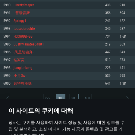
5990
LibertyReaper
438
910
메모리: 4GB
메모리: 6 GB
메모리: 4 GB
5991
--普瑞赛斯--
356
694
그래픽 카드: DirectX 11 이상을 지원하는 AMD Radeon 77XX / NVIDIA
그래픽 카드: Metal 을 지원하는 Intel Iris Pro 5200 (Mac), 혹은 이와 비슷한 성
그래픽 카드: Vulkan 을 지원하고, 최신 그래픽 드라이버를 지원하는 NVIDIA
GeForce GT 660. 최소 사양 해상도: 720p
능을 가지는 Mac 버전의 AMD/Nvidia. 최소 해상도: 720p
660 (6개월 미만) 혹은 그와 동급의 성능을 가지며 최신 그래픽 드라이버를 지
5992
Springy1_
241
422
원하는 AMD (6개월 미만; 최소사양 지원 해상도 720p)
네트워크: 브로드밴드 인터넷
네트워크: 브로드밴드 인터넷
5993
topsoderechte
345
587
네트워크: 브로드밴드 인터넷
여유 저장 공간: 22.1 GB (최소 클라이언트)
여유 저장 공간: 22.1 GB (최소 클라이언트)
5994
HGGHGGHGG
734
1.6K
여유 저장 공간: 22.1 GB (최소 클라이언트)
5995
DustyManatee648#1
219
363
권장 사양
권장 사양
권장 사양
5996
-凤凰院凶真-
447
843
운영체제: Windows 10/11 (64 bit)
운영체제: Mac OS Big Sur 11.0
운영체제: Ubuntu 20.04 64bit
5997
铠冢霙-
513
873
프로세서: Intel Core i5 또는 Ryzen 5 3600 이상
프로세서: Core i7 (Intel Xeon 은 지원하지 않습니다)
5998
jiangjunkong
228
441
프로세서: Intel Core i7
메모리: 16 GB 이상
메모리: 8 GB
5999
小月Ow--
539
998
메모리: 16 GB
그래픽 카드: DirectX 11 이상을 지원하는 Nvidia GeForce 1060, 또는 AMD RX
그래픽 카드: Metal을 지원하는 Radeon Vega II 이상
6000
妹特思棒味
641
1.3K
570 혹은 그 이상
그래픽 카드: Vulkan 을 지원하고, 최신 그래픽 드라이버를 지원하는 NVIDIA
네트워크: 브로드밴드 인터넷
1060 (6개월 미만) 혹은 그와 동급의 성능을 가지며 최신 그래픽 드라이버를
네트워크: 브로드밴드 인터넷
지원하는 AMD RX 570 (6개월 미만; 최소사양 지원 해상도 720p) 이상
여유 저장 공간: 62.2 GB (전체 클라이언트)
299
300
301
400
여유 저장 공간: 62.2 GB (전체 클라이언트)
네트워크: 브로드밴드 인터넷
이 사이트의 쿠키에 대해
여유 저장 공간: 62.2 GB (전체 클라이언트)
* 순위표는 매일 1회 갱신됩니다
당사는 쿠키를 사용하여 사이트 성능 및 사용에 대한 정보를 수
집 및 분석하고, 소셜 미디어 기능 제공과 콘텐츠 및 광고를 개