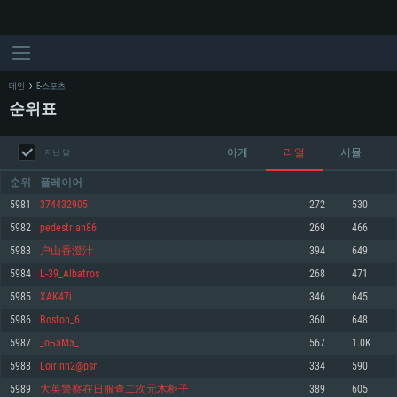
메인
E-스포츠
순위표
아케
리얼
시뮬
지난 달
순위
플레이어
5981
374432905
272
530
5982
pedestrian86
269
466
시스템 요구사항
5983
户山香澄汁
394
649
5984
L-39_Albatros
268
471
PC
MAC
5985
XAK47i
346
645
Linux
5986
Boston_6
360
648
최소사양
최소사양
최소사양
5987
_оБэМэ_
567
1.0K
운영체제: Windows 10 (64 bit)
운영체제: Mac OS Big Sur 11.0
운영체제: 64bit Linux 중 최신 버전
5988
Loirinn2@psn
334
590
5989
大英警察在日服查二次元木柜子
389
605
프로세서: 2.2 GHz 듀얼코어 이상
프로세서: 최소 2.2 GHz의 Core i5 (Intel Xeon 은 지원하지 않습니다)
프로세서: 2.4 GHz 듀얼코어