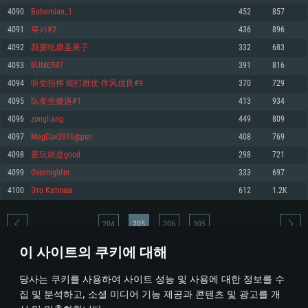
4090
Bohemian_1
452
857
메모리: 4GB
메모리: 6 GB
메모리: 4 GB
4091
루카#2
436
896
그래픽 카드: DirectX 11 이상을 지원하는 AMD Radeon 77XX / NVIDIA
그래픽 카드: Metal 을 지원하는 Intel Iris Pro 5200 (Mac), 혹은 이와 비슷한 성
그래픽 카드: Vulkan 을 지원하고, 최신 그래픽 드라이버를 지원하는 NVIDIA
GeForce GT 660. 최소 사양 해상도: 720p
능을 가지는 Mac 버전의 AMD/Nvidia. 최소 해상도: 720p
660 (6개월 미만) 혹은 그와 동급의 성능을 가지며 최신 그래픽 드라이버를 지
4092
我要吃康圣果子
332
683
원하는 AMD (6개월 미만; 최소사양 지원 해상도 720p)
네트워크: 브로드밴드 인터넷
네트워크: 브로드밴드 인터넷
4093
BUMER47
391
816
네트워크: 브로드밴드 인터넷
여유 저장 공간: 22.1 GB (최소 클라이언트)
여유 저장 공간: 22.1 GB (최소 클라이언트)
4094
听党指挥 能打胜仗 作风优良#9
370
729
여유 저장 공간: 22.1 GB (최소 클라이언트)
4095
队友全傻逼#1
413
934
권장 사양
권장 사양
권장 사양
4096
zongliang
449
809
운영체제: Windows 10/11 (64 bit)
운영체제: Mac OS Big Sur 11.0
운영체제: Ubuntu 20.04 64bit
4097
MegDav2016@psn
408
769
프로세서: Intel Core i5 또는 Ryzen 5 3600 이상
프로세서: Core i7 (Intel Xeon 은 지원하지 않습니다)
4098
爱玩就是good
298
721
프로세서: Intel Core i7
메모리: 16 GB 이상
메모리: 8 GB
4099
Overnighter
333
697
메모리: 16 GB
그래픽 카드: DirectX 11 이상을 지원하는 Nvidia GeForce 1060, 또는 AMD RX
그래픽 카드: Metal을 지원하는 Radeon Vega II 이상
4100
Это Катюша
612
1.2K
570 혹은 그 이상
그래픽 카드: Vulkan 을 지원하고, 최신 그래픽 드라이버를 지원하는 NVIDIA
네트워크: 브로드밴드 인터넷
1060 (6개월 미만) 혹은 그와 동급의 성능을 가지며 최신 그래픽 드라이버를
네트워크: 브로드밴드 인터넷
지원하는 AMD RX 570 (6개월 미만; 최소사양 지원 해상도 720p) 이상
여유 저장 공간: 62.2 GB (전체 클라이언트)
204
205
206
305
여유 저장 공간: 62.2 GB (전체 클라이언트)
네트워크: 브로드밴드 인터넷
이 사이트의 쿠키에 대해
여유 저장 공간: 62.2 GB (전체 클라이언트)
* 순위표는 매일 1회 갱신됩니다
당사는 쿠키를 사용하여 사이트 성능 및 사용에 대한 정보를 수
집 및 분석하고, 소셜 미디어 기능 제공과 콘텐츠 및 광고를 개