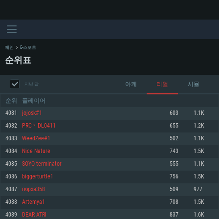
메인
E-스포츠
순위표
아케
리얼
시뮬
지난 달
순위
플레이어
4081
jojosk#1
603
1.1K
4082
PRC丶DL0411
655
1.2K
시스템 요구사항
4083
WeedZee#1
502
1.1K
4084
Nice Nature
743
1.5K
PC
MAC
4085
SOYO-terminator
555
1.1K
Linux
4086
biggerturtle1
756
1.5K
최소사양
최소사양
최소사양
4087
гюрза358
509
977
운영체제: Windows 10 (64 bit)
운영체제: Mac OS Big Sur 11.0
운영체제: 64bit Linux 중 최신 버전
4088
Artemya1
708
1.5K
4089
DEAR ATRI
837
1.6K
프로세서: 2.2 GHz 듀얼코어 이상
프로세서: 최소 2.2 GHz의 Core i5 (Intel Xeon 은 지원하지 않습니다)
프로세서: 2.4 GHz 듀얼코어