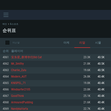
메인
E-스포츠
순위표
아케
리얼
시뮬
지난 달
순위
플레이어
4061
安东星_赛博华佗0ld Cat
23.3K
40.5K
4062
Mr_Smithy
21.8K
40.5K
시스템 요구사항
4063
Charlie_Zulu
19.6K
40.5K
4064
Modern_AUT
26.8K
40.4K
PC
MAC
4065
KNISPEL_71
19.8K
40.4K
Linux
4066
Windsurfer2105
23.8K
40.4K
최소사양
최소사양
최소사양
4067
GoodThink
25.1K
40.4K
운영체제: Windows 10 (64 bit)
운영체제: Mac OS Big Sur 11.0
운영체제: 64bit Linux 중 최신 버전
4068
ArmouredPudding
21.6K
40.4K
4069
NandykaVarta
22.7K
40.4K
프로세서: 2.2 GHz 듀얼코어 이상
프로세서: 최소 2.2 GHz의 Core i5 (Intel Xeon 은 지원하지 않습니다)
프로세서: 2.4 GHz 듀얼코어