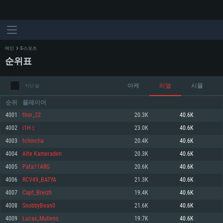
메인
E-스포츠
순위표
아케
리얼
시뮬
지난 달
순위
플레이어
4001
thor_22
20.3K
40.6K
4002
i1Hミ
23.0K
40.6K
시스템 요구사항
4003
tchincha
20.4K
40.6K
4004
Alte Kameraden
20.3K
40.6K
PC
MAC
4005
Pata11ARG
20.6K
40.6K
Linux
4006
RCV49_BATYA
21.3K
40.6K
최소사양
최소사양
최소사양
4007
Capt_Breizh
19.4K
40.6K
운영체제: Windows 10 (64 bit)
운영체제: Mac OS Big Sur 11.0
운영체제: 64bit Linux 중 최신 버전
4008
SnobbyBean0
21.6K
40.6K
4009
Lucas_Mullens
19.7K
40.6K
프로세서: 2.2 GHz 듀얼코어 이상
프로세서: 최소 2.2 GHz의 Core i5 (Intel Xeon 은 지원하지 않습니다)
프로세서: 2.4 GHz 듀얼코어