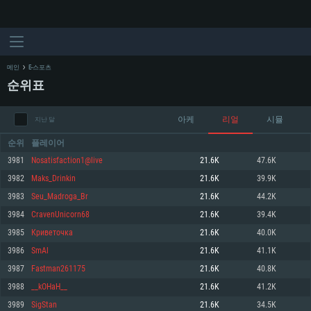
메인
E-스포츠
순위표
아케
리얼
시뮬
지난 달
순위
플레이어
3981
Nosatisfaction1@live
21.6K
47.6K
3982
Maks_Drinkin
21.6K
39.9K
시스템 요구사항
3983
Seu_Madroga_Br
21.6K
44.2K
3984
CravenUnicorn68
21.6K
39.4K
PC
MAC
3985
Криветочка
21.6K
40.0K
Linux
3986
SmAl
21.6K
41.1K
최소사양
최소사양
최소사양
3987
Fastman261175
21.6K
40.8K
운영체제: Windows 10 (64 bit)
운영체제: Mac OS Big Sur 11.0
운영체제: 64bit Linux 중 최신 버전
3988
__kOHaH__
21.6K
41.2K
3989
SigStan
21.6K
34.5K
프로세서: 2.2 GHz 듀얼코어 이상
프로세서: 최소 2.2 GHz의 Core i5 (Intel Xeon 은 지원하지 않습니다)
프로세서: 2.4 GHz 듀얼코어