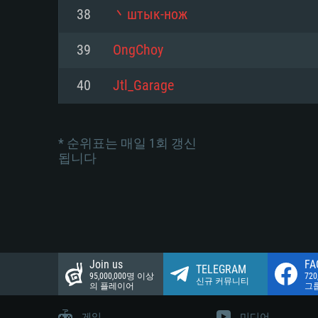
네트워크: 브로드밴드 인터넷
38
丶штык-нож
여유 저장 공간: 22.1 GB (최소
네트워크: 브로드밴드 인터넷
여유 저장 공간: 22.1 GB (최소
39
OngChoy
여유 저장 공간: 22.1 GB (최소
40
Jtl_Garage
* 순위표는 매일 1회 갱신
됩니다
Join us
FA
TELEGRAM
95,000,000명 이상
72
신규 커뮤니티
의 플레이어
그
게임
미디어