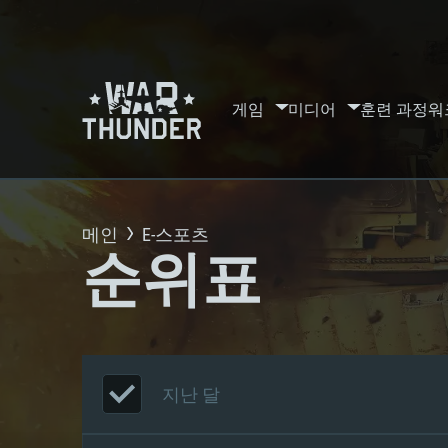
게임
미디어
훈련 과정
워
메인
E-스포츠
순위표
지난 달