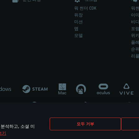
워 썬더 CDK
워썬
위장
이
미션
비
맵
포
모델
위
플레
순
리
개발 업체나 장비 제조 업체가 게임 개발 후원 또는 홍보에 참여하지 않습니
모두 거부
 분석하고, 소셜 미
mes are the property of their respective owners.
보기
개인정보 정책