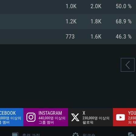
여유 저장 공간: 62
1.0K
2.0K
50.0 %
 클라이언트)
여유 저장 공간: 62
네트워크: 브로드
 클라이언트)
1.2K
1.8K
68.9 %
 클라이언트)
여유 저장 공간: 62
773
1.6K
46.3 %
CEBOOK
INSTAGRAM
X
YOU
0,000명 이상의
440,000명 이상의
230,000명 이상의
2,65
룹 멤버
그룹 멤버
팔로워
의 
훈련 과정
워크숍