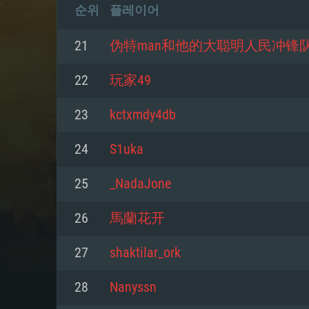
순위
플레이어
21
伪特man和他的大聪明人民冲锋
22
玩家49
23
kctxmdy4db
24
S1uka
25
_NadaJone
26
馬蘭花开
27
shaktilar_ork
28
Nanyssn