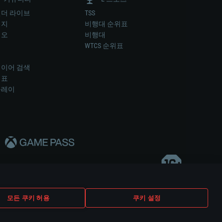
더 라이브
TSS
미지
비행대 순위표
디오
비행대
럼
WTCS 순위표
키
이어 검색
위표
플레이
다..
모든 쿠키 허용
쿠키 설정
쿠키 설정
고객 지원