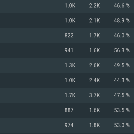
MAC
1.0K
2.2K
46.6 %
1.0K
2.1K
48.9 %
권장 사양
권장 사양
권장 사양
822
1.7K
46.0 %
버전
운영체제: Windows 1
운영체제: Mac OS B
운영체제: Ubuntu 20
941
1.6K
56.3 %
상
(Intel Xeon 은 지
프로세서: Intel Co
프로세서: Core i7
프로세서: Intel Cor
1.3K
2.6K
49.5 %
다)
메모리: 16 GB 이
메모리: 16 GB
1.0K
2.4K
44.3 %
메모리: 8 GB
 지원하는 AMD
고, 최신 그래픽 드라
그래픽 카드: Direc
그래픽 카드: Vul
1.7K
3.7K
47.5 %
e GT 660. 최소 사양
 Iris Pro 5200
6개월 미만) 혹은 그
GeForce 1060,
그래픽 카드: Metal
이버를 지원하는 NVI
887
1.6K
53.5 %
 가지는 Mac 버전
그래픽 드라이버를
상
와 동급의 성능을
네트워크: 브로드
0p
소사양 지원 해상도
지원하는 AMD RX
974
1.8K
53.0 %
네트워크: 브로드
해상도 720p) 이상