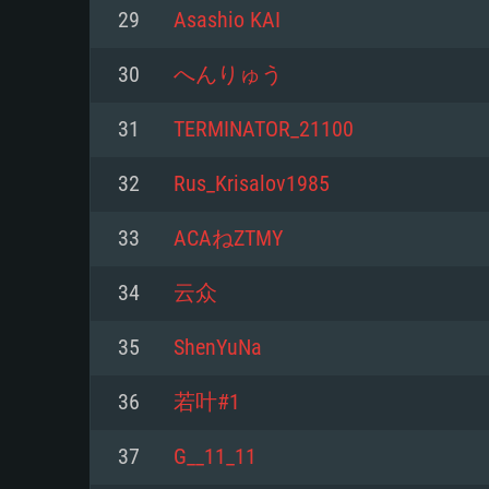
PC
29
Asashio KAI
30
へんりゅう
최소사양
최소사양
최소사양
31
TERMINATOR_21100
운영체제: Windows 10 (64 bit)
운영체제: Mac OS Big Sur 11.0
운영체제: 64bit Linux 중 최신 
32
Rus_Krisalov1985
프로세서: 2.2 GHz 듀얼코어 이
프로세서: 최소 2.2 GHz의 Core i5 
프로세서: 2.4 GHz 듀얼코어
33
ACAねZTMY
원하지 않습니다)
메모리: 4GB
메모리: 4 GB
34
云众
메모리: 6 GB
그래픽 카드: DirectX 11 이상을
그래픽 카드: Vulkan 을 지원하
35
ShenYuNa
Radeon 77XX / NVIDIA GeForc
그래픽 카드: Metal 을 지원하는 Intel
이버를 지원하는 NVIDIA 660 (
36
若叶#1
해상도: 720p
(Mac), 혹은 이와 비슷한 성능을
와 동급의 성능을 가지며 최신 
의 AMD/Nvidia. 최소 해상도: 72
지원하는 AMD (6개월 미만; 최
37
G__11_11
네트워크: 브로드밴드 인터넷
720p)