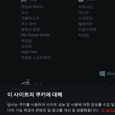
게임에 대하여
파트너십
뉴스
비디오
개발자 노트
스크린샷
군사 장비
월페이퍼
질문과 답변
사운드트랙
War Thunder Mobile
자료집
변경점
초대장
Gaijin Pass
유용한 소프트웨어
이 사이트의 쿠키에 대해
게임 에서 어떠한 현실의 무기나 차량을 묘사하는 것은 무기 
당사는 쿠키를 사용하여 사이트 성능 및 사용에 대한 정보를 수집 및
© 2011—2026 Gaijin Games Kft. All trademarks, logos and brand na
디어 기능 제공과 콘텐츠 및 광고를 개선 및 맞춤화합니다.
더 알아
이용 약관
이용 약관