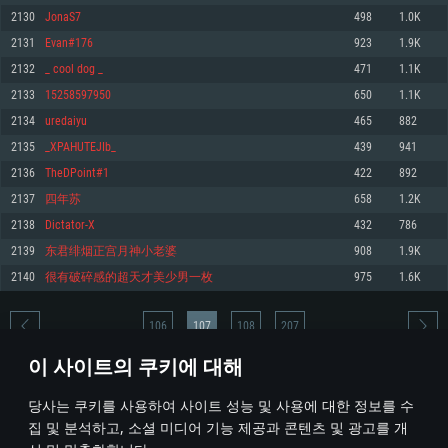
2130
JonaS7
498
1.0K
메모리: 4GB
메모리: 6 GB
메모리: 4 GB
2131
Evan#176
923
1.9K
그래픽 카드: DirectX 11 이상을 지원하는 AMD Radeon 77XX / NVIDIA
그래픽 카드: Metal 을 지원하는 Intel Iris Pro 5200 (Mac), 혹은 이와 비슷한 성
그래픽 카드: Vulkan 을 지원하고, 최신 그래픽 드라이버를 지원하는 NVIDIA
GeForce GT 660. 최소 사양 해상도: 720p
능을 가지는 Mac 버전의 AMD/Nvidia. 최소 해상도: 720p
660 (6개월 미만) 혹은 그와 동급의 성능을 가지며 최신 그래픽 드라이버를 지
2132
_ cool dog _
471
1.1K
원하는 AMD (6개월 미만; 최소사양 지원 해상도 720p)
네트워크: 브로드밴드 인터넷
네트워크: 브로드밴드 인터넷
2133
15258597950
650
1.1K
네트워크: 브로드밴드 인터넷
여유 저장 공간: 22.1 GB (최소 클라이언트)
여유 저장 공간: 22.1 GB (최소 클라이언트)
2134
uredaiyu
465
882
여유 저장 공간: 22.1 GB (최소 클라이언트)
2135
_XPAHUTEJIb_
439
941
권장 사양
권장 사양
권장 사양
2136
TheDPoint#1
422
892
운영체제: Windows 10/11 (64 bit)
운영체제: Mac OS Big Sur 11.0
운영체제: Ubuntu 20.04 64bit
2137
四年苏
658
1.2K
프로세서: Intel Core i5 또는 Ryzen 5 3600 이상
프로세서: Core i7 (Intel Xeon 은 지원하지 않습니다)
2138
Dictator-X
432
786
프로세서: Intel Core i7
메모리: 16 GB 이상
메모리: 8 GB
2139
东君绯烟正宫月神小老婆
908
1.9K
메모리: 16 GB
그래픽 카드: DirectX 11 이상을 지원하는 Nvidia GeForce 1060, 또는 AMD RX
그래픽 카드: Metal을 지원하는 Radeon Vega II 이상
2140
很有破碎感的超天才美少男一枚
975
1.6K
570 혹은 그 이상
그래픽 카드: Vulkan 을 지원하고, 최신 그래픽 드라이버를 지원하는 NVIDIA
네트워크: 브로드밴드 인터넷
1060 (6개월 미만) 혹은 그와 동급의 성능을 가지며 최신 그래픽 드라이버를
네트워크: 브로드밴드 인터넷
지원하는 AMD RX 570 (6개월 미만; 최소사양 지원 해상도 720p) 이상
여유 저장 공간: 62.2 GB (전체 클라이언트)
106
107
108
207
여유 저장 공간: 62.2 GB (전체 클라이언트)
네트워크: 브로드밴드 인터넷
이 사이트의 쿠키에 대해
여유 저장 공간: 62.2 GB (전체 클라이언트)
* 순위표는 매일 1회 갱신됩니다
당사는 쿠키를 사용하여 사이트 성능 및 사용에 대한 정보를 수
집 및 분석하고, 소셜 미디어 기능 제공과 콘텐츠 및 광고를 개