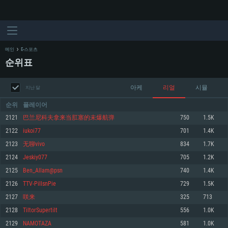
메인
E-스포츠
순위표
아케
리얼
시뮬
지난 달
순위
플레이어
2121
巴兰尼科夫拿来当肛塞的未爆航弹
750
1.5K
2122
iukoi77
701
1.4K
시스템 요구사항
2123
无聊vivo
834
1.7K
2124
Jeskiy077
705
1.2K
PC
MAC
2125
Ben_Allam@psn
740
1.4K
Linux
2126
TTV-PillsnPie
729
1.5K
최소사양
최소사양
최소사양
2127
咲来
325
713
운영체제: Windows 10 (64 bit)
운영체제: Mac OS Big Sur 11.0
운영체제: 64bit Linux 중 최신 버전
2128
TiltorSupertilt
556
1.0K
2129
NAMOTAZA
581
1.0K
프로세서: 2.2 GHz 듀얼코어 이상
프로세서: 최소 2.2 GHz의 Core i5 (Intel Xeon 은 지원하지 않습니다)
프로세서: 2.4 GHz 듀얼코어