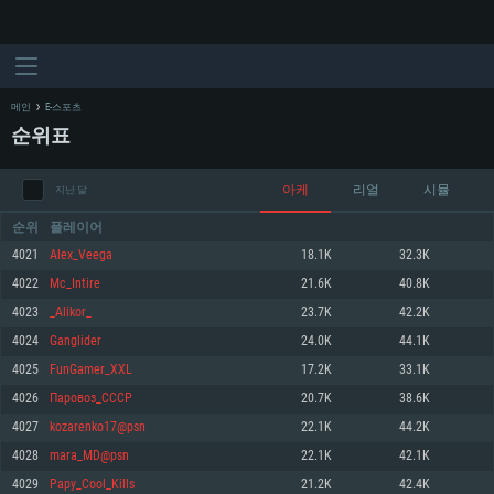
메인
E-스포츠
순위표
아케
리얼
시뮬
지난 달
순위
플레이어
4021
Alex_Veega
18.1K
32.3K
4022
Mc_Intire
21.6K
40.8K
시스템 요구사항
4023
_Alikor_
23.7K
42.2K
4024
Ganglider
24.0K
44.1K
PC
MAC
4025
FunGamer_XXL
17.2K
33.1K
Linux
4026
Паровоз_СССР
20.7K
38.6K
최소사양
최소사양
최소사양
4027
kozarenko17@psn
22.1K
44.2K
운영체제: Windows 10 (64 bit)
운영체제: Mac OS Big Sur 11.0
운영체제: 64bit Linux 중 최신 버전
4028
mara_MD@psn
22.1K
42.1K
4029
Papy_Cool_Kills
21.2K
42.4K
프로세서: 2.2 GHz 듀얼코어 이상
프로세서: 최소 2.2 GHz의 Core i5 (Intel Xeon 은 지원하지 않습니다)
프로세서: 2.4 GHz 듀얼코어