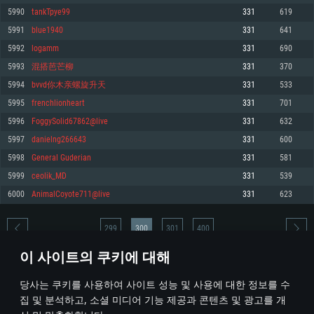
5990
tankTpye99
331
619
메모리: 4GB
메모리: 6 GB
메모리: 4 GB
5991
blue1940
331
641
그래픽 카드: DirectX 11 이상을 지원하는 AMD Radeon 77XX / NVIDIA
그래픽 카드: Metal 을 지원하는 Intel Iris Pro 5200 (Mac), 혹은 이와 비슷한 성
그래픽 카드: Vulkan 을 지원하고, 최신 그래픽 드라이버를 지원하는 NVIDIA
GeForce GT 660. 최소 사양 해상도: 720p
능을 가지는 Mac 버전의 AMD/Nvidia. 최소 해상도: 720p
660 (6개월 미만) 혹은 그와 동급의 성능을 가지며 최신 그래픽 드라이버를 지
5992
logamm
331
690
원하는 AMD (6개월 미만; 최소사양 지원 해상도 720p)
네트워크: 브로드밴드 인터넷
네트워크: 브로드밴드 인터넷
5993
混搭芭芒柳
331
370
네트워크: 브로드밴드 인터넷
여유 저장 공간: 22.1 GB (최소 클라이언트)
여유 저장 공간: 22.1 GB (최소 클라이언트)
5994
bvvd你木亲螺旋升天
331
533
여유 저장 공간: 22.1 GB (최소 클라이언트)
5995
frenchlionheart
331
701
권장 사양
권장 사양
권장 사양
5996
FoggySolid67862@live
331
632
운영체제: Windows 10/11 (64 bit)
운영체제: Mac OS Big Sur 11.0
운영체제: Ubuntu 20.04 64bit
5997
danielng266643
331
600
프로세서: Intel Core i5 또는 Ryzen 5 3600 이상
프로세서: Core i7 (Intel Xeon 은 지원하지 않습니다)
5998
General Guderian
331
581
프로세서: Intel Core i7
메모리: 16 GB 이상
메모리: 8 GB
5999
ceolik_MD
331
539
메모리: 16 GB
그래픽 카드: DirectX 11 이상을 지원하는 Nvidia GeForce 1060, 또는 AMD RX
그래픽 카드: Metal을 지원하는 Radeon Vega II 이상
6000
AnimalCoyote711@live
331
623
570 혹은 그 이상
그래픽 카드: Vulkan 을 지원하고, 최신 그래픽 드라이버를 지원하는 NVIDIA
네트워크: 브로드밴드 인터넷
1060 (6개월 미만) 혹은 그와 동급의 성능을 가지며 최신 그래픽 드라이버를
네트워크: 브로드밴드 인터넷
지원하는 AMD RX 570 (6개월 미만; 최소사양 지원 해상도 720p) 이상
여유 저장 공간: 62.2 GB (전체 클라이언트)
299
300
301
400
여유 저장 공간: 62.2 GB (전체 클라이언트)
네트워크: 브로드밴드 인터넷
이 사이트의 쿠키에 대해
여유 저장 공간: 62.2 GB (전체 클라이언트)
* 순위표는 매일 1회 갱신됩니다
당사는 쿠키를 사용하여 사이트 성능 및 사용에 대한 정보를 수
집 및 분석하고, 소셜 미디어 기능 제공과 콘텐츠 및 광고를 개