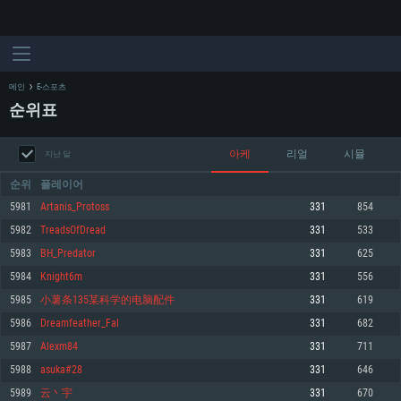
메인
E-스포츠
순위표
아케
리얼
시뮬
지난 달
순위
플레이어
5981
Artanis_Protoss
331
854
5982
TreadsOfDread
331
533
시스템 요구사항
5983
BH_Predator
331
625
5984
Knight6m
331
556
PC
MAC
5985
小薯条135某科学的电脑配件
331
619
Linux
5986
Dreamfeather_Fal
331
682
최소사양
최소사양
최소사양
5987
Alexm84
331
711
운영체제: Windows 10 (64 bit)
운영체제: Mac OS Big Sur 11.0
운영체제: 64bit Linux 중 최신 버전
5988
asuka#28
331
646
5989
云丶宇
331
670
프로세서: 2.2 GHz 듀얼코어 이상
프로세서: 최소 2.2 GHz의 Core i5 (Intel Xeon 은 지원하지 않습니다)
프로세서: 2.4 GHz 듀얼코어