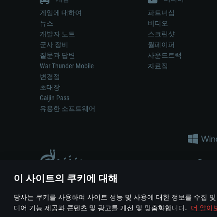
게임에 대하여
파트너십
뉴스
비디오
개발자 노트
스크린샷
군사 장비
월페이퍼
질문과 답변
사운드트랙
War Thunder Mobile
자료집
변경점
초대장
Gaijin Pass
유용한 소프트웨어
이 사이트의 쿠키에 대해
게임 에서 어떠한 현실의 무기나 차량을 묘사하는 것은 무기 
당사는 쿠키를 사용하여 사이트 성능 및 사용에 대한 정보를 수집 및
© 2011—2026 Gaijin Games Kft. All trademarks, logos and brand na
디어 기능 제공과 콘텐츠 및 광고를 개선 및 맞춤화합니다.
더 알아
이용 약관
이용 약관