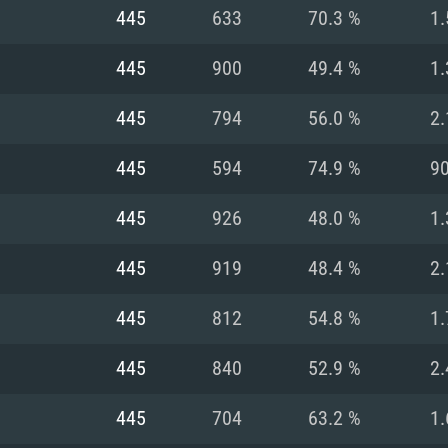
MAC
445
633
70.3 %
1.
445
900
49.4 %
1.
권장 사양
권장 사양
권장 사양
445
794
56.0 %
2.
버전
운영체제: Windows 1
운영체제: Mac OS B
운영체제: Ubuntu 20
445
594
74.9 %
9
상
(Intel Xeon 은 지
프로세서: Intel Co
프로세서: Core i7
프로세서: Intel Cor
445
926
48.0 %
1.
다)
메모리: 16 GB 이
메모리: 16 GB
445
919
48.4 %
2.
메모리: 8 GB
 지원하는 AMD
고, 최신 그래픽 드라
그래픽 카드: Direc
그래픽 카드: Vul
445
812
54.8 %
1.
e GT 660. 최소 사양
 Iris Pro 5200
6개월 미만) 혹은 그
GeForce 1060,
그래픽 카드: Metal
이버를 지원하는 NVI
445
840
52.9 %
2.
 가지는 Mac 버전
그래픽 드라이버를
상
와 동급의 성능을
네트워크: 브로드
0p
소사양 지원 해상도
지원하는 AMD RX
445
704
63.2 %
1.
네트워크: 브로드
해상도 720p) 이상