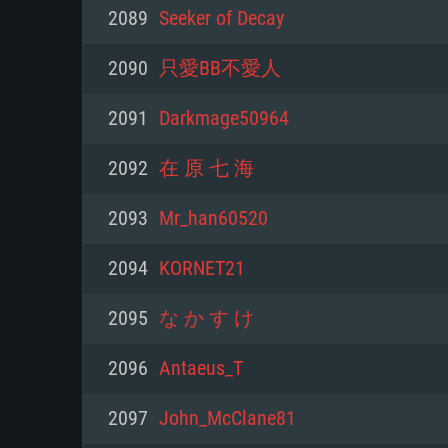
PC
2089
Seeker of Decay
2090
只愛BB不愛人
최소사양
최소사양
최소사양
2091
Darkmage50964
운영체제: Windows 10 (64 bit)
운영체제: Mac OS Big Sur 11.0
운영체제: 64bit Linux 중 최신 
2092
在 原 七 海
프로세서: 2.2 GHz 듀얼코어 이
프로세서: 최소 2.2 GHz의 Core i5 
프로세서: 2.4 GHz 듀얼코어
2093
Mr_han60520
원하지 않습니다)
메모리: 4GB
메모리: 4 GB
2094
KORNET21
메모리: 6 GB
그래픽 카드: DirectX 11 이상을
그래픽 카드: Vulkan 을 지원하
2095
な か す け
Radeon 77XX / NVIDIA GeForc
그래픽 카드: Metal 을 지원하는 Intel
이버를 지원하는 NVIDIA 660 (
2096
Antaeus_T
해상도: 720p
(Mac), 혹은 이와 비슷한 성능을
와 동급의 성능을 가지며 최신 
의 AMD/Nvidia. 최소 해상도: 72
지원하는 AMD (6개월 미만; 최
2097
John_McClane81
네트워크: 브로드밴드 인터넷
720p)