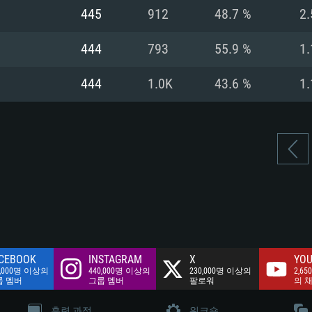
여유 저장 공간: 62
445
912
48.7 %
2.
 클라이언트)
여유 저장 공간: 62
네트워크: 브로드
 클라이언트)
444
793
55.9 %
1.
 클라이언트)
여유 저장 공간: 62
444
1.0K
43.6 %
1.
CEBOOK
INSTAGRAM
X
YOU
0,000명 이상의
440,000명 이상의
230,000명 이상의
2,65
룹 멤버
그룹 멤버
팔로워
의 
훈련 과정
워크숍