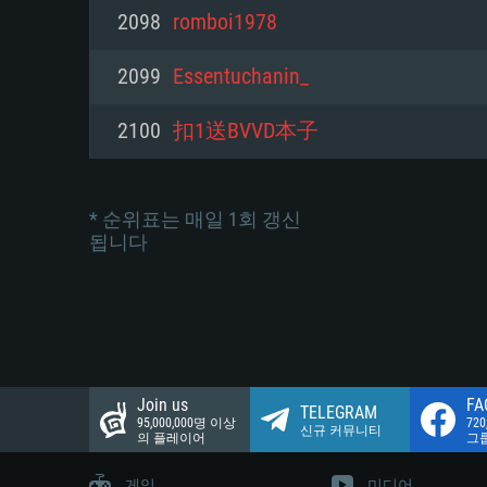
네트워크: 브로드밴드 인터넷
2098
romboi1978
여유 저장 공간: 22.1 GB (최소
네트워크: 브로드밴드 인터넷
여유 저장 공간: 22.1 GB (최소
2099
Essentuchanin_
여유 저장 공간: 22.1 GB (최소
2100
扣1送BVVD本子
* 순위표는 매일 1회 갱신
됩니다
Join us
FA
TELEGRAM
95,000,000명 이상
72
신규 커뮤니티
의 플레이어
그
게임
미디어