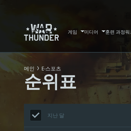
게임
미디어
훈련 과정
워
메인
E-스포츠
순위표
지난 달