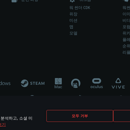
워 썬더 CDK
워썬
위장
이
미션
비
맵
포
모델
위
플레
순
리
개발 업체나 장비 제조 업체가 게임 개발 후원 또는 홍보에 참여하지 않습니
모두 거부
 분석하고, 소셜 미
mes are the property of their respective owners.
보기
개인정보 정책