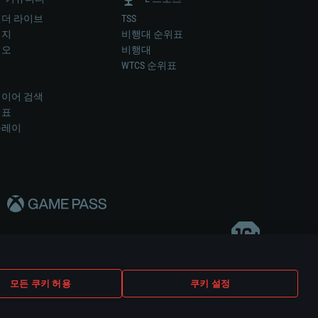
더 라이브
TSS
미지
비행대 순위표
디오
비행대
럼
WTCS 순위표
키
이어 검색
위표
플레이
다..
모든 쿠키 허용
쿠키 설정
쿠키 설정
고객 지원