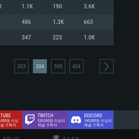
.2 GB (전체 클라이언트)
K
1.1K
190
3.6K
.2 GB (전체 클라이언트)
밴드 인터넷
486
1.3K
663
.2 GB (전체 클라이언트)
347
223
1.0K
303
304
305
404
TUBE
TWITCH
DISCORD
0,000명 이상
530,000명 이상의
140,000명 이상의
채널 구독자
채널 구독자
채널 구독자
커뮤니티
E-스포츠