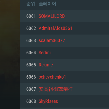
순위
플레이어
6061
SOMALILORD
6062
AdmiralAids0361
6063
scalam36072
6064
Serlini
6065
Rekinle
6066
schevchenko1
6067
安高祖御驾亲征
6068
SkyRisees