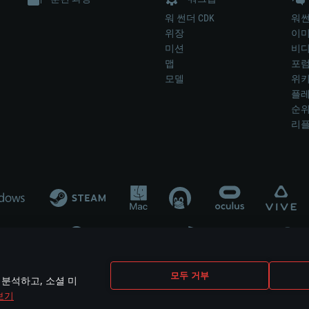
워 썬더 CDK
워썬
위장
이
미션
비
맵
포
모델
위
플레
순
리
개발 업체나 장비 제조 업체가 게임 개발 후원 또는 홍보에 참여하지 않습니
모두 거부
 분석하고, 소셜 미
mes are the property of their respective owners.
보기
개인정보 정책