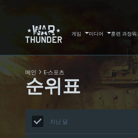
게임
미디어
훈련 과정
워
메인
E-스포츠
순위표
지난 달