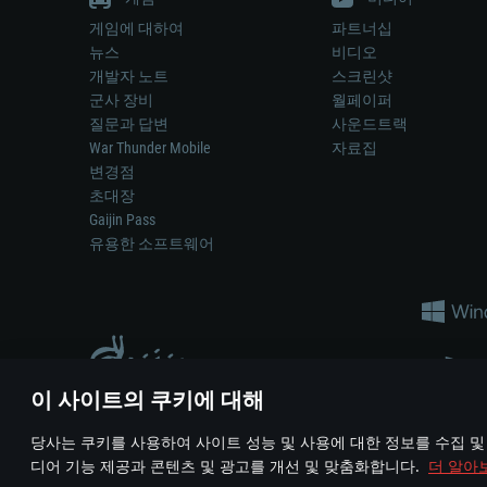
게임에 대하여
파트너십
뉴스
비디오
개발자 노트
스크린샷
군사 장비
월페이퍼
질문과 답변
사운드트랙
War Thunder Mobile
자료집
변경점
초대장
Gaijin Pass
유용한 소프트웨어
이 사이트의 쿠키에 대해
게임 에서 어떠한 현실의 무기나 차량을 묘사하는 것은 무기 
당사는 쿠키를 사용하여 사이트 성능 및 사용에 대한 정보를 수집 및
© 2011—2026 Gaijin Games Kft. All trademarks, logos and brand na
디어 기능 제공과 콘텐츠 및 광고를 개선 및 맞춤화합니다.
더 알아
이용 약관
이용 약관