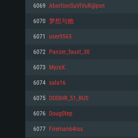
PC
6069
AbortionSuVlVuR@psn
6070
梦想与她
최소사양
최소사양
최소사양
6071
user9565
운영체제: Windows 10 (64 bit)
운영체제: Mac OS Big Sur 11.0
운영체제: 64bit Linux 중 최신 
6072
Panzer_faust_30
프로세서: 2.2 GHz 듀얼코어 이
프로세서: 최소 2.2 GHz의 Core i5 
프로세서: 2.4 GHz 듀얼코어
6073
MyzeX
원하지 않습니다)
메모리: 4GB
메모리: 4 GB
6074
sala16
메모리: 6 GB
그래픽 카드: DirectX 11 이상을
그래픽 카드: Vulkan 을 지원하
6075
DODbIR_51_RUS
Radeon 77XX / NVIDIA GeForc
그래픽 카드: Metal 을 지원하는 Intel
이버를 지원하는 NVIDIA 660 (
6076
DougStep
해상도: 720p
(Mac), 혹은 이와 비슷한 성능을
와 동급의 성능을 가지며 최신 
의 AMD/Nvidia. 최소 해상도: 72
지원하는 AMD (6개월 미만; 최
6077
Fireman64rus
네트워크: 브로드밴드 인터넷
720p)