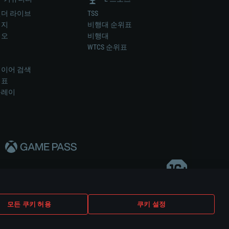
더 라이브
TSS
미지
비행대 순위표
디오
비행대
럼
WTCS 순위표
키
이어 검색
위표
플레이
다..
모든 쿠키 허용
쿠키 설정
쿠키 설정
고객 지원