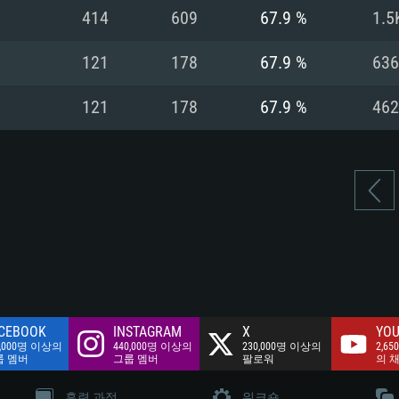
여유 저장 공간: 62
414
609
67.9 %
1.5
 클라이언트)
여유 저장 공간: 62
네트워크: 브로드
 클라이언트)
121
178
67.9 %
636
 클라이언트)
여유 저장 공간: 62
121
178
67.9 %
462
CEBOOK
INSTAGRAM
X
YOU
0,000명 이상의
440,000명 이상의
230,000명 이상의
2,65
룹 멤버
그룹 멤버
팔로워
의 
훈련 과정
워크숍