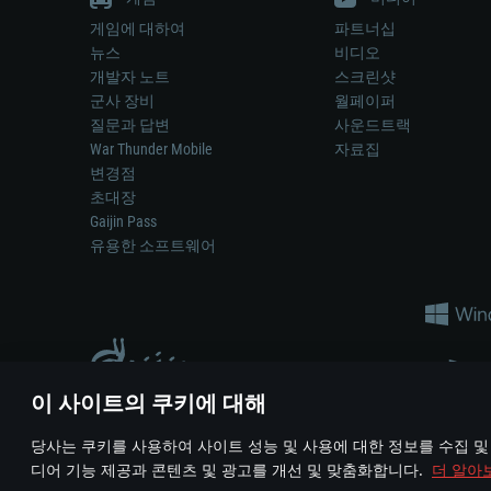
게임에 대하여
파트너십
뉴스
비디오
개발자 노트
스크린샷
군사 장비
월페이퍼
질문과 답변
사운드트랙
War Thunder Mobile
자료집
변경점
초대장
Gaijin Pass
유용한 소프트웨어
이 사이트의 쿠키에 대해
게임 에서 어떠한 현실의 무기나 차량을 묘사하는 것은 무기 
당사는 쿠키를 사용하여 사이트 성능 및 사용에 대한 정보를 수집 및
© 2011—2026 Gaijin Games Kft. All trademarks, logos and brand na
디어 기능 제공과 콘텐츠 및 광고를 개선 및 맞춤화합니다.
더 알아
이용 약관
이용 약관