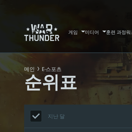
게임
미디어
훈련 과정
워
메인
E-스포츠
순위표
지난 달