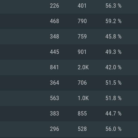
MAC
226
401
56.3 %
468
790
59.2 %
권장 사양
권장 사양
권장 사양
348
759
45.8 %
버전
운영체제: Windows 1
운영체제: Mac OS B
운영체제: Ubuntu 20
445
901
49.3 %
상
(Intel Xeon 은 지
프로세서: Intel Co
프로세서: Core i7
프로세서: Intel Cor
841
2.0K
42.0 %
다)
메모리: 16 GB 이
메모리: 16 GB
364
706
51.5 %
메모리: 8 GB
 지원하는 AMD
고, 최신 그래픽 드라
그래픽 카드: Direc
그래픽 카드: Vul
563
1.0K
51.8 %
e GT 660. 최소 사양
 Iris Pro 5200
6개월 미만) 혹은 그
GeForce 1060,
그래픽 카드: Metal
이버를 지원하는 NVI
383
855
44.7 %
 가지는 Mac 버전
그래픽 드라이버를
상
와 동급의 성능을
네트워크: 브로드
0p
소사양 지원 해상도
지원하는 AMD RX
296
528
56.0 %
네트워크: 브로드
해상도 720p) 이상