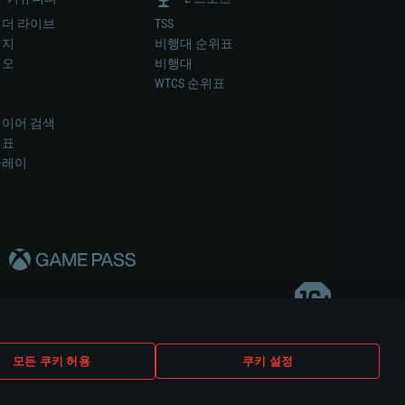
더 라이브
TSS
미지
비행대 순위표
디오
비행대
럼
WTCS 순위표
키
이어 검색
위표
플레이
다..
모든 쿠키 허용
쿠키 설정
쿠키 설정
고객 지원