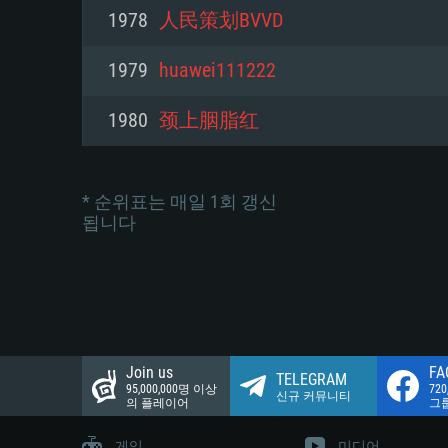
네트워크: 브로드밴드 인터넷
1978
人民策划BVVD
여유 저장 공간: 22.1 GB (최소
네트워크: 브로드밴드 인터넷
여유 저장 공간: 22.1 GB (최소
1979
huawei111222
여유 저장 공간: 22.1 GB (최소
1980
颈上胭脂红
* 순위표는 매일 1회 갱신
됩니다
Join us
FA
TELEGRAM
95,000,000명 이상
72
신규 커뮤니티
의 플레이어
그
게임
미디어