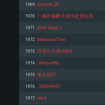
PC
1969
scissors_02
1970
一曲肝肠断天涯何处觅知音
최소사양
최소사양
최소사양
1971
Slink Harpy 1
운영체제: Windows 10 (64 bit)
운영체제: Mac OS Big Sur 11.0
운영체제: 64bit Linux 중 최신 
1972
BehaviourThos
프로세서: 2.2 GHz 듀얼코어 이
프로세서: 최소 2.2 GHz의 Core i5 
프로세서: 2.4 GHz 듀얼코어
1973
忤逆の人偶-AN94
원하지 않습니다)
메모리: 4GB
메모리: 4 GB
1974
_kkhqu48tu
메모리: 6 GB
그래픽 카드: DirectX 11 이상을
그래픽 카드: Vulkan 을 지원하
1975
炮火还行
Radeon 77XX / NVIDIA GeForc
그래픽 카드: Metal 을 지원하는 Intel
이버를 지원하는 NVIDIA 660 (
1976
_380249457
해상도: 720p
(Mac), 혹은 이와 비슷한 성능을
와 동급의 성능을 가지며 최신 
의 AMD/Nvidia. 최소 해상도: 72
지원하는 AMD (6개월 미만; 최
1977
niki4
네트워크: 브로드밴드 인터넷
720p)