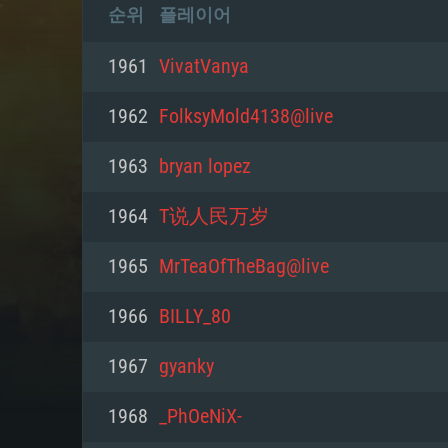
순위
플레이어
1961
VivatVanya
1962
FolksyMold4138@live
1963
bryan lopez
1964
T说人民万岁
1965
MrTeaOfTheBag@live
1966
BILLY_80
1967
gyanky
1968
_PhOeNiX-