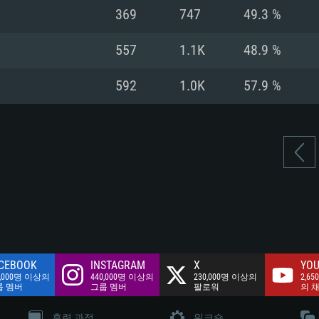
여유 저장 공간: 62
369
747
49.3 %
 클라이언트)
여유 저장 공간: 62
네트워크: 브로드
 클라이언트)
557
1.1K
48.9 %
 클라이언트)
여유 저장 공간: 62
592
1.0K
57.9 %
CEBOOK
INSTAGRAM
X
YOU
0,000명 이상의
440,000명 이상의
230,000명 이상의
2,65
룹 멤버
그룹 멤버
팔로워
의 
훈련 과정
워크숍