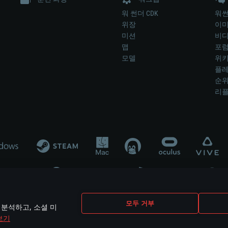
워 썬더 CDK
워썬
위장
이
미션
비
맵
포
모델
위
플레
순
리
개발 업체나 장비 제조 업체가 게임 개발 후원 또는 홍보에 참여하지 않습니
모두 거부
 분석하고, 소셜 미
mes are the property of their respective owners.
보기
개인정보 정책