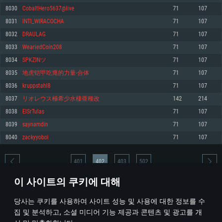
8030
CobaltHero5637@live
71
107
메모리: 4GB
메모리: 6 GB
메모리: 4 GB
8031
INTI_WIRACOCHA
71
107
그래픽 카드: DirectX 11 이상을 지원하는 AMD Radeon 77XX / NVIDIA
그래픽 카드: Metal 을 지원하는 Intel Iris Pro 5200 (Mac), 혹은 이와 비슷한 성
그래픽 카드: Vulkan 을 지원하고, 최신 그래픽 드라이버를 지원하는 NVIDIA
GeForce GT 660. 최소 사양 해상도: 720p
능을 가지는 Mac 버전의 AMD/Nvidia. 최소 해상도: 720p
660 (6개월 미만) 혹은 그와 동급의 성능을 가지며 최신 그래픽 드라이버를 지
8032
DRAULAG
71
107
원하는 AMD (6개월 미만; 최소사양 지원 해상도 720p)
네트워크: 브로드밴드 인터넷
네트워크: 브로드밴드 인터넷
8033
WeariedCoin208
71
107
네트워크: 브로드밴드 인터넷
여유 저장 공간: 22.1 GB (최소 클라이언트)
여유 저장 공간: 22.1 GB (최소 클라이언트)
8034
SPKZINツ
71
107
여유 저장 공간: 22.1 GB (최소 클라이언트)
8035
地虎铠甲吃瘪的力量-合体
71
107
권장 사양
권장 사양
권장 사양
8036
kruppstahl8
71
107
운영체제: Windows 10/11 (64 bit)
운영체제: Mac OS Big Sur 11.0
운영체제: Ubuntu 20.04 64bit
8037
リオレウス極希少水棲亜種改
142
214
프로세서: Intel Core i5 또는 Ryzen 5 3600 이상
프로세서: Core i7 (Intel Xeon 은 지원하지 않습니다)
8038
ElSrTulas
71
107
프로세서: Intel Core i7
메모리: 16 GB 이상
메모리: 8 GB
8039
saynamdin
71
107
메모리: 16 GB
그래픽 카드: DirectX 11 이상을 지원하는 Nvidia GeForce 1060, 또는 AMD RX
그래픽 카드: Metal을 지원하는 Radeon Vega II 이상
8040
zackyyoboi
71
107
570 혹은 그 이상
그래픽 카드: Vulkan 을 지원하고, 최신 그래픽 드라이버를 지원하는 NVIDIA
네트워크: 브로드밴드 인터넷
1060 (6개월 미만) 혹은 그와 동급의 성능을 가지며 최신 그래픽 드라이버를
네트워크: 브로드밴드 인터넷
지원하는 AMD RX 570 (6개월 미만; 최소사양 지원 해상도 720p) 이상
여유 저장 공간: 62.2 GB (전체 클라이언트)
401
402
403
502
여유 저장 공간: 62.2 GB (전체 클라이언트)
네트워크: 브로드밴드 인터넷
이 사이트의 쿠키에 대해
여유 저장 공간: 62.2 GB (전체 클라이언트)
* 순위표는 매일 1회 갱신됩니다
당사는 쿠키를 사용하여 사이트 성능 및 사용에 대한 정보를 수
집 및 분석하고, 소셜 미디어 기능 제공과 콘텐츠 및 광고를 개