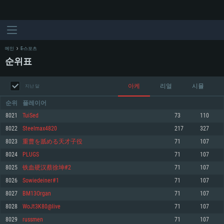
메인
E-스포츠
순위표
아케
리얼
시뮬
지난 달
순위
플레이어
8021
TuiSed
73
110
8022
Steelmax4820
217
327
시스템 요구사항
8023
重曹を舐める天才子役
71
107
8024
PLUGS
71
107
PC
MAC
8025
铁血硬汉蔡徐坤#2
71
107
Linux
8026
Sowiedeiner#1
71
107
최소사양
최소사양
최소사양
8027
BM13Organ
71
107
운영체제: Windows 10 (64 bit)
운영체제: Mac OS Big Sur 11.0
운영체제: 64bit Linux 중 최신 버전
8028
WoJt3K80@live
71
107
8029
russmen
71
107
프로세서: 2.2 GHz 듀얼코어 이상
프로세서: 최소 2.2 GHz의 Core i5 (Intel Xeon 은 지원하지 않습니다)
프로세서: 2.4 GHz 듀얼코어