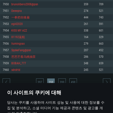
7950
brunolibero2008@psn
359
709
메모리: 4GB
메모리: 6 GB
메모리: 4 GB
7951
Deeepra
274
521
그래픽 카드: DirectX 11 이상을 지원하는 AMD Radeon 77XX / NVIDIA
그래픽 카드: Metal 을 지원하는 Intel Iris Pro 5200 (Mac), 혹은 이와 비슷한 성
그래픽 카드: Vulkan 을 지원하고, 최신 그래픽 드라이버를 지원하는 NVIDIA
GeForce GT 660. 최소 사양 해상도: 720p
능을 가지는 Mac 버전의 AMD/Nvidia. 최소 해상도: 720p
660 (6개월 미만) 혹은 그와 동급의 성능을 가지며 최신 그래픽 드라이버를 지
7952
一拳把你揍扁
444
743
원하는 AMD (6개월 미만; 최소사양 지원 해상도 720p)
네트워크: 브로드밴드 인터넷
네트워크: 브로드밴드 인터넷
7953
egi42020
261
591
네트워크: 브로드밴드 인터넷
여유 저장 공간: 22.1 GB (최소 클라이언트)
여유 저장 공간: 22.1 GB (최소 클라이언트)
7954
KISS MY AZZ
338
601
여유 저장 공간: 22.1 GB (최소 클라이언트)
7955
81192返航
164
329
권장 사양
권장 사양
권장 사양
7956
liumingyao
279
663
운영체제: Windows 10/11 (64 bit)
운영체제: Mac OS Big Sur 11.0
운영체제: Ubuntu 20.04 64bit
7957
SpykeFang@psn
207
452
프로세서: Intel Core i5 또는 Ryzen 5 3600 이상
프로세서: Core i7 (Intel Xeon 은 지원하지 않습니다)
7958
芭芭芒着乌桃抽茶
286
570
프로세서: Intel Core i7
메모리: 16 GB 이상
메모리: 8 GB
7959
BOBAH_777
348
659
메모리: 16 GB
그래픽 카드: DirectX 11 이상을 지원하는 Nvidia GeForce 1060, 또는 AMD RX
그래픽 카드: Metal을 지원하는 Radeon Vega II 이상
7960
sdrdrtd
245
521
570 혹은 그 이상
그래픽 카드: Vulkan 을 지원하고, 최신 그래픽 드라이버를 지원하는 NVIDIA
네트워크: 브로드밴드 인터넷
1060 (6개월 미만) 혹은 그와 동급의 성능을 가지며 최신 그래픽 드라이버를
네트워크: 브로드밴드 인터넷
지원하는 AMD RX 570 (6개월 미만; 최소사양 지원 해상도 720p) 이상
여유 저장 공간: 62.2 GB (전체 클라이언트)
397
398
399
498
여유 저장 공간: 62.2 GB (전체 클라이언트)
네트워크: 브로드밴드 인터넷
이 사이트의 쿠키에 대해
여유 저장 공간: 62.2 GB (전체 클라이언트)
* 순위표는 매일 1회 갱신됩니다
당사는 쿠키를 사용하여 사이트 성능 및 사용에 대한 정보를 수
집 및 분석하고, 소셜 미디어 기능 제공과 콘텐츠 및 광고를 개