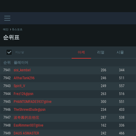
메인
E-스포츠
순위표
아케
리얼
시뮬
지난 달
순위
플레이어
7941
sisi_kembel
206
344
7942
AlthaiTank296
246
511
시스템 요구사항
7943
Spirit_V
249
557
7944
Frez126@psn
263
516
PC
MAC
7945
PHANTOMFADE5937@live
300
551
Linux
7946
TheShrewdDude@psn
234
433
최소사양
최소사양
최소사양
7947
波奇酱的吉他弦
287
538
운영체제: Windows 10 (64 bit)
운영체제: Mac OS Big Sur 11.0
운영체제: 64bit Linux 중 최신 버전
7948
EsoRimmer007@live
162
336
7949
DAUS ASMASTER
242
466
프로세서: 2.2 GHz 듀얼코어 이상
프로세서: 최소 2.2 GHz의 Core i5 (Intel Xeon 은 지원하지 않습니다)
프로세서: 2.4 GHz 듀얼코어