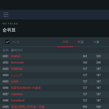
메인
E-스포츠
순위표
아케
리얼
시뮬
지난 달
순위
플레이어
6081
EmphyII
362
533
6082
Monomakh
163
240
시스템 요구사항
6083
YIERBUBU
127
187
6084
L_i_L_i_T
127
187
PC
MAC
6085
trunkY
127
187
Linux
6086
我爱我亲爱的歼-35威龙
127
187
최소사양
최소사양
최소사양
6087
-Hopeless-
127
187
운영체제: Windows 10 (64 bit)
운영체제: Mac OS Big Sur 11.0
운영체제: 64bit Linux 중 최신 버전
6088
DimanRoad
127
187
6089
帝国の野獣--田所浩二先輩
345
508
프로세서: 2.2 GHz 듀얼코어 이상
프로세서: 최소 2.2 GHz의 Core i5 (Intel Xeon 은 지원하지 않습니다)
프로세서: 2.4 GHz 듀얼코어