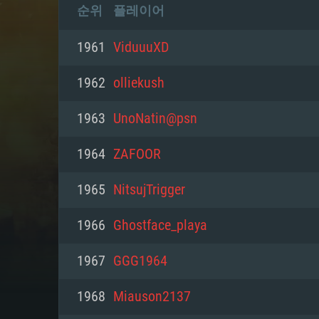
순위
플레이어
1961
ViduuuXD
1962
olliekush
1963
UnoNatin@psn
1964
ZAFOOR
1965
NitsujTrigger
1966
Ghostface_playa
1967
GGG1964
1968
Miauson2137