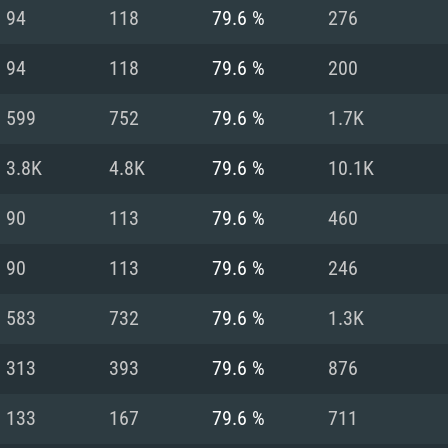
MAC
94
118
79.6 %
276
94
118
79.6 %
200
권장 사양
권장 사양
권장 사양
599
752
79.6 %
1.7K
버전
운영체제: Windows 1
운영체제: Mac OS B
운영체제: Ubuntu 20
3.8K
4.8K
79.6 %
10.1K
상
(Intel Xeon 은 지
프로세서: Intel Co
프로세서: Core i7
프로세서: Intel Cor
90
113
79.6 %
460
다)
메모리: 16 GB 이
메모리: 16 GB
90
113
79.6 %
246
메모리: 8 GB
 지원하는 AMD
고, 최신 그래픽 드라
그래픽 카드: Direc
그래픽 카드: Vul
583
732
79.6 %
1.3K
e GT 660. 최소 사양
 Iris Pro 5200
6개월 미만) 혹은 그
GeForce 1060,
그래픽 카드: Metal
이버를 지원하는 NVI
313
393
79.6 %
876
 가지는 Mac 버전
그래픽 드라이버를
상
와 동급의 성능을
네트워크: 브로드
0p
소사양 지원 해상도
지원하는 AMD RX
133
167
79.6 %
711
네트워크: 브로드
해상도 720p) 이상