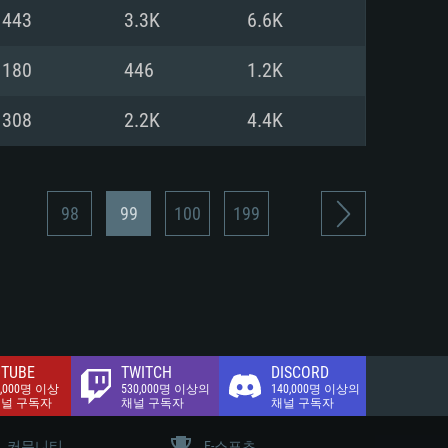
.2 GB (전체 클라이언트)
443
3.3K
6.6K
.2 GB (전체 클라이언트)
밴드 인터넷
180
446
1.2K
.2 GB (전체 클라이언트)
308
2.2K
4.4K
98
99
100
199
TUBE
TWITCH
DISCORD
0,000명 이상
530,000명 이상의
140,000명 이상의
채널 구독자
채널 구독자
채널 구독자
커뮤니티
E-스포츠