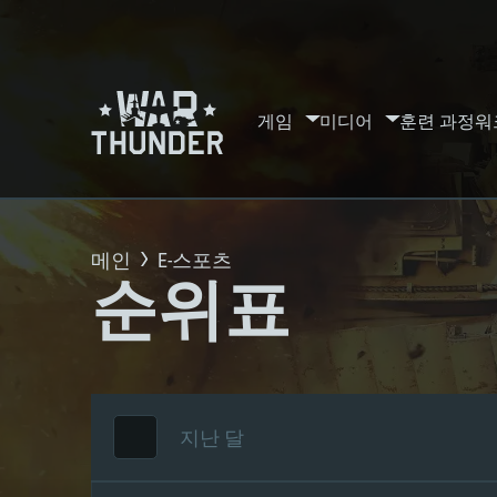
게임
미디어
훈련 과정
워
메인
E-스포츠
순위표
지난 달