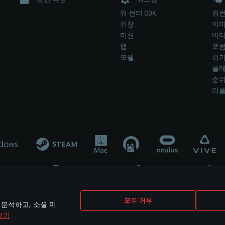
워 썬더 CDK
워썬
위장
이
미션
비
맵
포
모델
위
플레
순
리
개발 업체나 장비 제조 업체가 게임 개발 후원 또는 홍보에 참여하지 않습니
모두 거부
 분석하고, 소셜 미
mes are the property of their respective owners.
보기
개인정보 정책