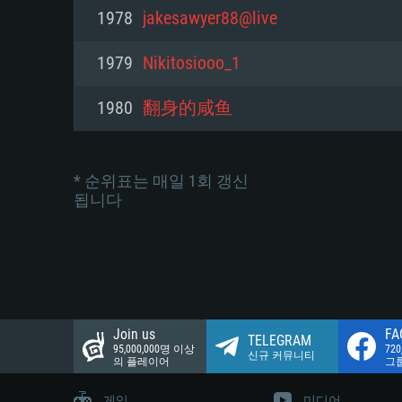
네트워크: 브로드밴드 인터넷
1978
jakesawyer88@live
여유 저장 공간: 22.1 GB (최소
네트워크: 브로드밴드 인터넷
여유 저장 공간: 22.1 GB (최소
1979
Nikitosiooo_1
여유 저장 공간: 22.1 GB (최소
1980
翻身的咸鱼
* 순위표는 매일 1회 갱신
됩니다
Join us
FA
TELEGRAM
95,000,000명 이상
72
신규 커뮤니티
의 플레이어
그
게임
미디어