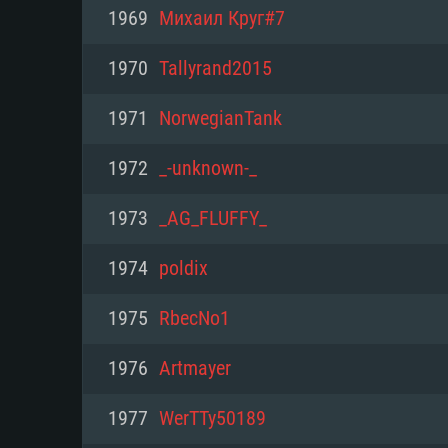
PC
1969
Михаил Круг#7
1970
Tallyrand2015
최소사양
최소사양
최소사양
1971
NorwegianTank
운영체제: Windows 10 (64 bit)
운영체제: Mac OS Big Sur 11.0
운영체제: 64bit Linux 중 최신 
1972
_-unknown-_
프로세서: 2.2 GHz 듀얼코어 이
프로세서: 최소 2.2 GHz의 Core i5 
프로세서: 2.4 GHz 듀얼코어
1973
_AG_FLUFFY_
원하지 않습니다)
메모리: 4GB
메모리: 4 GB
1974
poldix
메모리: 6 GB
그래픽 카드: DirectX 11 이상을
그래픽 카드: Vulkan 을 지원하
1975
RbесNо1
Radeon 77XX / NVIDIA GeForc
그래픽 카드: Metal 을 지원하는 Intel
이버를 지원하는 NVIDIA 660 (
1976
Artmayer
해상도: 720p
(Mac), 혹은 이와 비슷한 성능을
와 동급의 성능을 가지며 최신 
의 AMD/Nvidia. 최소 해상도: 72
지원하는 AMD (6개월 미만; 최
1977
WerTTy50189
네트워크: 브로드밴드 인터넷
720p)