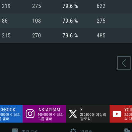
여유 저장 공간: 62
219
275
79.6 %
622
 클라이언트)
여유 저장 공간: 62
네트워크: 브로드
 클라이언트)
86
108
79.6 %
275
 클라이언트)
여유 저장 공간: 62
215
270
79.6 %
485
CEBOOK
INSTAGRAM
X
YOU
0,000명 이상의
440,000명 이상의
230,000명 이상의
2,65
룹 멤버
그룹 멤버
팔로워
의 
훈련 과정
워크숍