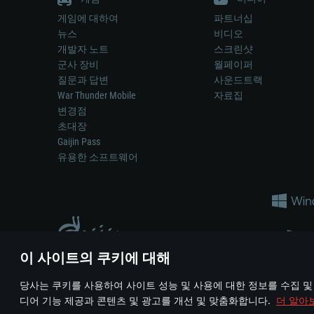
게임에 대하여
파트너십
뉴스
비디오
개발자 노트
스크린샷
군사 장비
월페이퍼
질문과 답변
사운드트랙
War Thunder Mobile
자료집
변경점
초대장
Gaijin Pass
유용한 소프트웨어
이 사이트의 쿠키에 대해
게임 에서 어떠한 현실의 무기나 차량을 묘사하는 것은 무기 
당사는 쿠키를 사용하여 사이트 성능 및 사용에 대한 정보를 수집 및
© 2011—2026 Gaijin Games Kft. All trademarks, logos and brand na
디어 기능 제공과 콘텐츠 및 광고를 개선 및 맞춤화합니다.
더 알아
이용 약관
이용 약관