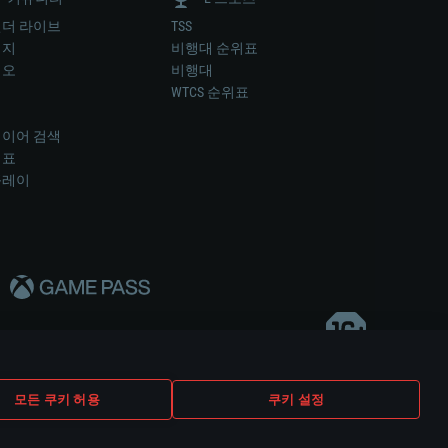
더 라이브
TSS
미지
비행대 순위표
디오
비행대
럼
WTCS 순위표
키
이어 검색
위표
플레이
다..
모든 쿠키 허용
쿠키 설정
쿠키 설정
고객 지원