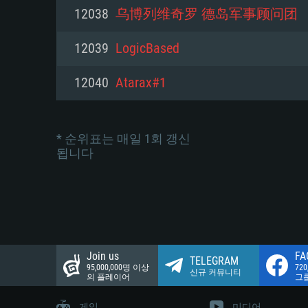
네트워크: 브로드밴드 인터넷
12038
乌博列维奇罗 德岛军事顾问团
여유 저장 공간: 22.1 GB (최소
네트워크: 브로드밴드 인터넷
여유 저장 공간: 22.1 GB (최소
12039
LogicBased
여유 저장 공간: 22.1 GB (최소
12040
Atarax#1
* 순위표는 매일 1회 갱신
됩니다
Join us
FA
TELEGRAM
95,000,000명 이상
72
신규 커뮤니티
의 플레이어
그
게임
미디어