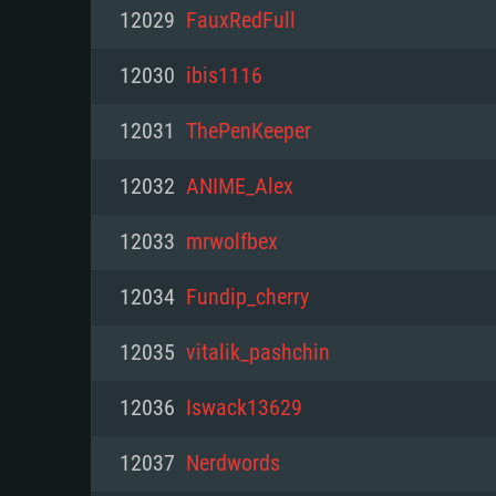
PC
12029
FauxRedFull
12030
ibis1116
최소사양
최소사양
최소사양
12031
ThePenKeeper
운영체제: Windows 10 (64 bit)
운영체제: Mac OS Big Sur 11.0
운영체제: 64bit Linux 중 최신 
12032
ANIME_Alex
프로세서: 2.2 GHz 듀얼코어 이
프로세서: 최소 2.2 GHz의 Core i5 
프로세서: 2.4 GHz 듀얼코어
12033
mrwolfbex
원하지 않습니다)
메모리: 4GB
메모리: 4 GB
12034
Fundip_cherry
메모리: 6 GB
그래픽 카드: DirectX 11 이상을
그래픽 카드: Vulkan 을 지원하
12035
vitalik_pashchin
Radeon 77XX / NVIDIA GeForc
그래픽 카드: Metal 을 지원하는 Intel
이버를 지원하는 NVIDIA 660 (
12036
Iswack13629
해상도: 720p
(Mac), 혹은 이와 비슷한 성능을
와 동급의 성능을 가지며 최신 
의 AMD/Nvidia. 최소 해상도: 72
지원하는 AMD (6개월 미만; 최
12037
Nerdwords
네트워크: 브로드밴드 인터넷
720p)