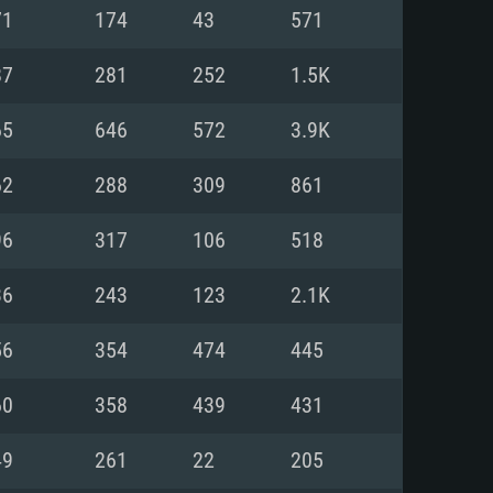
Linux
71
174
43
571
87
281
252
1.5K
65
646
572
3.9K
0/11 (64 bit)
ig Sur 11.0
.04 64bit
62
288
309
861
re i5 또는 Ryzen 5 3600 이상
 (Intel Xeon 은 지원하지 않습니
e i7
96
317
106
518
상
36
243
123
2.1K
tX 11 이상을 지원하는 Nvidia
kan 을 지원하고, 최신 그래픽 드라
56
354
474
445
 또는 AMD RX 570 혹은 그 이상
을 지원하는 Radeon Vega II 이
DIA 1060 (6개월 미만) 혹은 그
60
358
439
431
 가지며 최신 그래픽 드라이버를
밴드 인터넷
 570 (6개월 미만; 최소사양 지원
49
261
22
205
밴드 인터넷