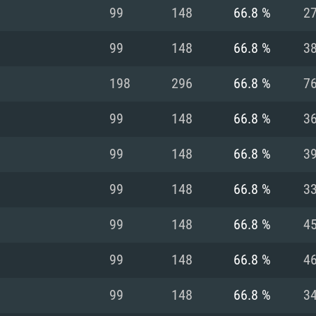
MAC
99
148
66.8 %
2
99
148
66.8 %
3
권장 사양
권장 사양
권장 사양
198
296
66.8 %
7
버전
운영체제: Windows 1
운영체제: Mac OS B
운영체제: Ubuntu 20
99
148
66.8 %
3
상
(Intel Xeon 은 지
프로세서: Intel Co
프로세서: Core i7
프로세서: Intel Cor
99
148
66.8 %
3
다)
메모리: 16 GB 이
메모리: 16 GB
99
148
66.8 %
3
메모리: 8 GB
 지원하는 AMD
고, 최신 그래픽 드라
그래픽 카드: Direc
그래픽 카드: Vul
99
148
66.8 %
4
e GT 660. 최소 사양
 Iris Pro 5200
6개월 미만) 혹은 그
GeForce 1060,
그래픽 카드: Metal
이버를 지원하는 NVI
99
148
66.8 %
4
 가지는 Mac 버전
그래픽 드라이버를
상
와 동급의 성능을
네트워크: 브로드
0p
소사양 지원 해상도
지원하는 AMD RX
99
148
66.8 %
3
네트워크: 브로드
해상도 720p) 이상