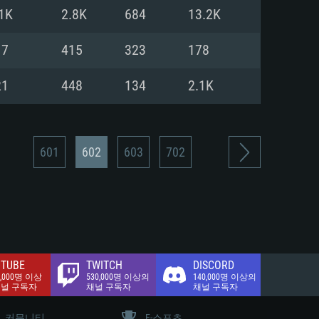
.2 GB (전체 클라이언트)
1K
2.8K
684
13.2K
.2 GB (전체 클라이언트)
밴드 인터넷
17
415
323
178
.2 GB (전체 클라이언트)
21
448
134
2.1K
601
602
603
702
TUBE
TWITCH
DISCORD
0,000명 이상
530,000명 이상의
140,000명 이상의
채널 구독자
채널 구독자
채널 구독자
커뮤니티
E-스포츠