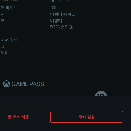
더 라이브
TSS
미지
비행대 순위표
디오
비행대
럼
WTCS 순위표
키
이어 검색
위표
플레이
다..
모든 쿠키 허용
쿠키 설정
쿠키 설정
고객 지원