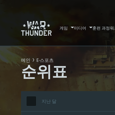
게임
미디어
훈련 과정
워
메인
E-스포츠
순위표
지난 달