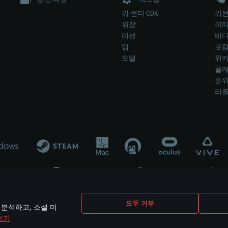
워 썬더 CDK
워썬
위장
이
미션
비
맵
포
모델
위
플레
순
리
개발 업체나 장비 제조 업체가 게임 개발 후원 또는 홍보에 참여하지 않습니
모두 거부
 분석하고, 소셜 미
mes are the property of their respective owners.
보기
개인정보 정책