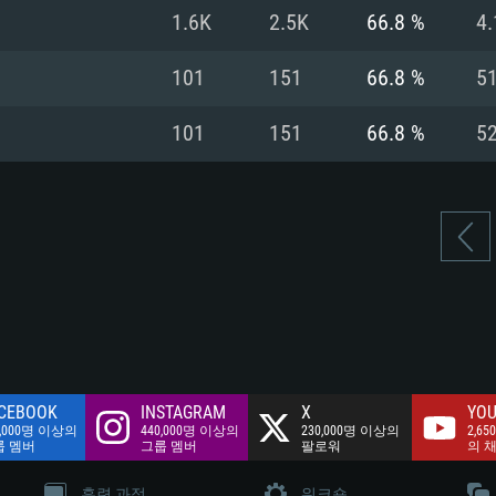
여유 저장 공간: 62
1.6K
2.5K
66.8 %
4.
 클라이언트)
여유 저장 공간: 62
네트워크: 브로드
 클라이언트)
101
151
66.8 %
5
 클라이언트)
여유 저장 공간: 62
101
151
66.8 %
5
CEBOOK
INSTAGRAM
X
YOU
0,000명 이상의
440,000명 이상의
230,000명 이상의
2,65
룹 멤버
그룹 멤버
팔로워
의 
훈련 과정
워크숍