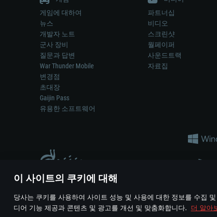
게임에 대하여
파트너십
뉴스
비디오
개발자 노트
스크린샷
군사 장비
월페이퍼
질문과 답변
사운드트랙
War Thunder Mobile
자료집
변경점
초대장
Gaijin Pass
유용한 소프트웨어
이 사이트의 쿠키에 대해
게임 에서 어떠한 현실의 무기나 차량을 묘사하는 것은 무기 
당사는 쿠키를 사용하여 사이트 성능 및 사용에 대한 정보를 수집 및
© 2011—2026 Gaijin Games Kft. All trademarks, logos and brand na
디어 기능 제공과 콘텐츠 및 광고를 개선 및 맞춤화합니다.
더 알아
이용 약관
이용 약관