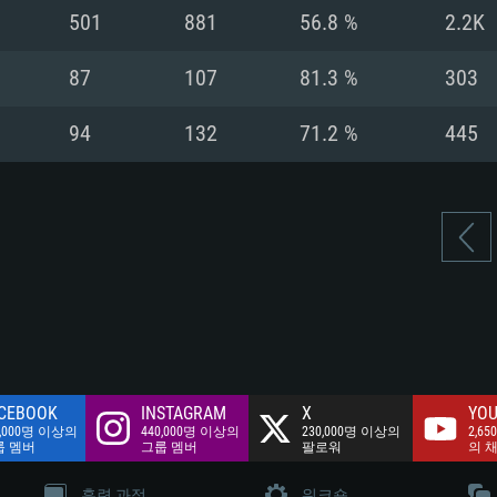
여유 저장 공간: 62
501
881
56.8 %
2.2K
 클라이언트)
여유 저장 공간: 62
네트워크: 브로드
 클라이언트)
87
107
81.3 %
303
 클라이언트)
여유 저장 공간: 62
94
132
71.2 %
445
CEBOOK
INSTAGRAM
X
YOU
0,000명 이상의
440,000명 이상의
230,000명 이상의
2,65
룹 멤버
그룹 멤버
팔로워
의 
훈련 과정
워크숍