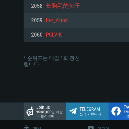
네트워크: 브로드밴드 인터넷
2058
长胸毛的兔子
여유 저장 공간: 22.1 GB (최소
네트워크: 브로드밴드 인터넷
여유 저장 공간: 22.1 GB (최소
2059
Iter_Ation
여유 저장 공간: 22.1 GB (최소
2060
P0LViK
* 순위표는 매일 1회 갱신
됩니다
Join us
FA
TELEGRAM
95,000,000명 이상
72
신규 커뮤니티
의 플레이어
그
게임
미디어