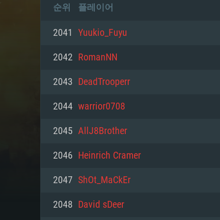
순위
플레이어
2041
Yuukio_Fuyu
2042
RomanNN
2043
DeadTrooperr
2044
warrior0708
2045
AllJ8Brother
2046
Heinrich Cramer
2047
ShOt_MaCkEr
2048
David sDeer