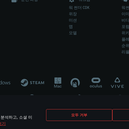
워 썬더 CDK
워썬
위장
이
미션
비
맵
포
모델
위
플레
순
리
개발 업체나 장비 제조 업체가 게임 개발 후원 또는 홍보에 참여하지 않습니
모두 거부
 분석하고, 소셜 미
mes are the property of their respective owners.
보기
개인정보 정책