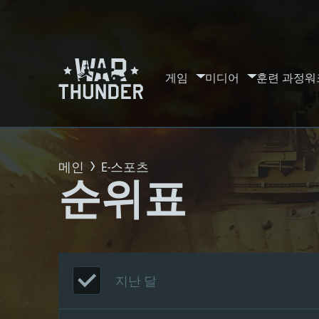
게임
미디어
훈련 과정
워
메인
E-스포츠
순위표
지난 달