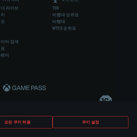
더 라이브
TSS
미지
비행대 순위표
디오
비행대
럼
WTCS 순위표
키
이어 검색
위표
플레이
다..
모든 쿠키 허용
쿠키 설정
쿠키 설정
고객 지원