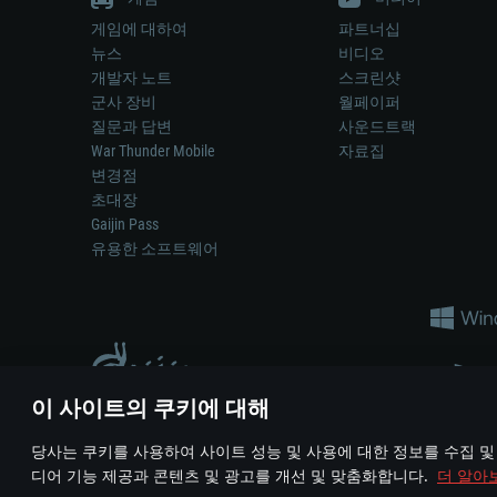
게임에 대하여
파트너십
뉴스
비디오
개발자 노트
스크린샷
군사 장비
월페이퍼
질문과 답변
사운드트랙
War Thunder Mobile
자료집
변경점
초대장
Gaijin Pass
유용한 소프트웨어
이 사이트의 쿠키에 대해
게임 에서 어떠한 현실의 무기나 차량을 묘사하는 것은 무기 
당사는 쿠키를 사용하여 사이트 성능 및 사용에 대한 정보를 수집 및
© 2011—2026 Gaijin Games Kft. All trademarks, logos and brand na
디어 기능 제공과 콘텐츠 및 광고를 개선 및 맞춤화합니다.
더 알아
이용 약관
이용 약관