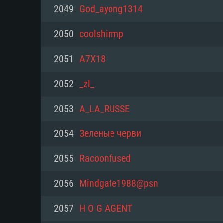
PC
2049
God_ayong1314
2050
coolshirmp
최소사양
최소사양
최소사양
2051
A7X18
운영체제: Windows 10 (64 bit)
운영체제: Mac OS Big Sur 11.0
운영체제: 64bit Linux 중 최신 
2052
_zl_
프로세서: 2.2 GHz 듀얼코어 이
프로세서: 최소 2.2 GHz의 Core i5 
프로세서: 2.4 GHz 듀얼코어
2053
A_LA_RUSSE
원하지 않습니다)
메모리: 4GB
메모리: 4 GB
2054
Зеленые черви
메모리: 6 GB
그래픽 카드: DirectX 11 이상을
그래픽 카드: Vulkan 을 지원하
2055
Racoonfused
Radeon 77XX / NVIDIA GeForc
그래픽 카드: Metal 을 지원하는 Intel
이버를 지원하는 NVIDIA 660 (
2056
Mindgate1988@psn
해상도: 720p
(Mac), 혹은 이와 비슷한 성능을
와 동급의 성능을 가지며 최신 
의 AMD/Nvidia. 최소 해상도: 72
지원하는 AMD (6개월 미만; 최
2057
H O G AGENT
네트워크: 브로드밴드 인터넷
720p)