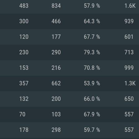
MAC
483
834
57.9 %
1.6K
300
466
64.3 %
939
권장 사양
권장 사양
권장 사양
120
177
67.7 %
601
버전
운영체제: Windows 1
운영체제: Mac OS B
운영체제: Ubuntu 20
230
290
79.3 %
713
상
(Intel Xeon 은 지
프로세서: Intel Co
프로세서: Core i7
프로세서: Intel Cor
153
216
70.8 %
999
다)
메모리: 16 GB 이
메모리: 16 GB
357
662
53.9 %
1.3K
메모리: 8 GB
 지원하는 AMD
고, 최신 그래픽 드라
그래픽 카드: Direc
그래픽 카드: Vul
132
200
66.0 %
650
e GT 660. 최소 사양
 Iris Pro 5200
6개월 미만) 혹은 그
GeForce 1060,
그래픽 카드: Metal
이버를 지원하는 NVI
70
103
67.9 %
557
 가지는 Mac 버전
그래픽 드라이버를
상
와 동급의 성능을
네트워크: 브로드
0p
소사양 지원 해상도
지원하는 AMD RX
178
298
59.7 %
557
네트워크: 브로드
해상도 720p) 이상