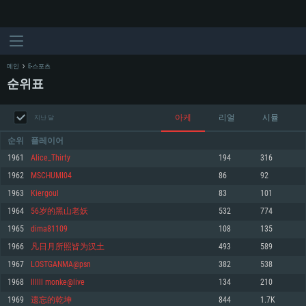
메인
E-스포츠
순위표
아케
리얼
시뮬
지난 달
순위
플레이어
1961
Alice_Thirty
194
316
1962
MSCHUMI04
86
92
시스템 요구사항
1963
Kiergoul
83
101
1964
56岁的黑山老妖
532
774
PC
MAC
1965
dima81109
108
135
Linux
1966
凡日月所照皆为汉土
493
589
최소사양
최소사양
최소사양
1967
LOSTGANMA@psn
382
538
운영체제: Windows 10 (64 bit)
운영체제: Mac OS Big Sur 11.0
운영체제: 64bit Linux 중 최신 버전
1968
llllll monke@live
134
210
1969
遗忘的乾坤
844
1.7K
프로세서: 2.2 GHz 듀얼코어 이상
프로세서: 최소 2.2 GHz의 Core i5 (Intel Xeon 은 지원하지 않습니다)
프로세서: 2.4 GHz 듀얼코어