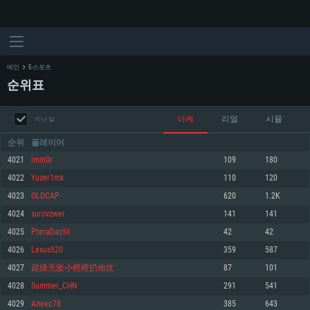
메인
E-스포츠
순위표
아케
리얼
시뮬
지난 달
순위
플레이어
4021
imm0r
109
180
4022
Yuzer1mk
110
120
시스템 요구사항
4023
OLDCAP
620
1.2K
4024
surovzwer
141
141
PC
MAC
4025
PteraDactil
42
42
Linux
4026
Lexus520
359
587
최소사양
최소사양
최소사양
4027
超级无敌小橙橙扔炮仗
87
101
운영체제: Windows 10 (64 bit)
운영체제: Mac OS Big Sur 11.0
운영체제: 64bit Linux 중 최신 버전
4028
Summer_CHN
291
541
4029
Алекс78
385
643
프로세서: 2.2 GHz 듀얼코어 이상
프로세서: 최소 2.2 GHz의 Core i5 (Intel Xeon 은 지원하지 않습니다)
프로세서: 2.4 GHz 듀얼코어