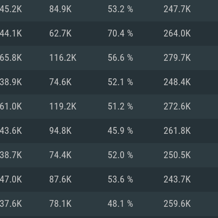
MAC
45.2K
84.9K
53.2 %
247.7K
44.1K
62.7K
70.4 %
264.0K
권장 사양
권장 사양
권장 사양
65.8K
116.2K
56.6 %
279.7K
버전
운영체제: Windows 1
운영체제: Mac OS B
운영체제: Ubuntu 20
38.9K
74.6K
52.1 %
248.4K
상
(Intel Xeon 은 지
프로세서: Intel Co
프로세서: Core i7
프로세서: Intel Cor
61.0K
119.2K
51.2 %
272.6K
다)
메모리: 16 GB 이
메모리: 16 GB
43.6K
94.8K
45.9 %
261.8K
메모리: 8 GB
 지원하는 AMD
고, 최신 그래픽 드라
그래픽 카드: Direc
그래픽 카드: Vul
38.7K
74.4K
52.0 %
250.5K
e GT 660. 최소 사양
 Iris Pro 5200
6개월 미만) 혹은 그
GeForce 1060,
그래픽 카드: Metal
이버를 지원하는 NVI
47.0K
87.6K
53.6 %
243.7K
 가지는 Mac 버전
그래픽 드라이버를
상
와 동급의 성능을
네트워크: 브로드
0p
소사양 지원 해상도
지원하는 AMD RX
37.6K
78.1K
48.1 %
259.6K
네트워크: 브로드
해상도 720p) 이상