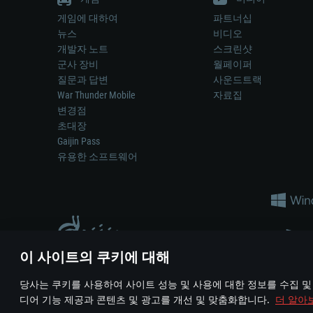
게임에 대하여
파트너십
뉴스
비디오
개발자 노트
스크린샷
군사 장비
월페이퍼
질문과 답변
사운드트랙
War Thunder Mobile
자료집
변경점
초대장
Gaijin Pass
유용한 소프트웨어
이 사이트의 쿠키에 대해
게임 에서 어떠한 현실의 무기나 차량을 묘사하는 것은 무기 
당사는 쿠키를 사용하여 사이트 성능 및 사용에 대한 정보를 수집 및
© 2011—2026 Gaijin Games Kft. All trademarks, logos and brand na
디어 기능 제공과 콘텐츠 및 광고를 개선 및 맞춤화합니다.
더 알아
이용 약관
이용 약관