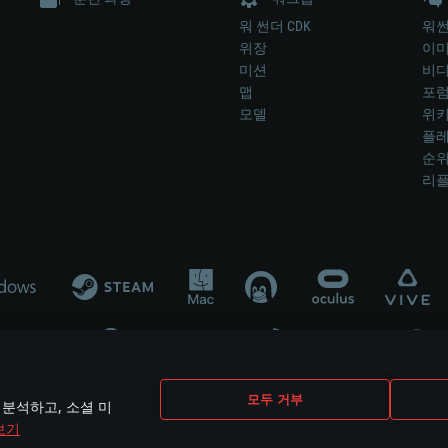
워 썬더 CDK
워썬
위장
이
미션
비
맵
포
모델
위
플레
순
리
개발 업체나 장비 제조 업체가 게임 개발 후원 또는 홍보에 참여하지 않습니
모두 거부
 분석하고, 소셜 미
mes are the property of their respective owners.
보기
개인정보 정책