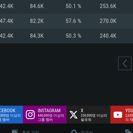
여유 저장 공간: 62
42.4K
84.6K
50.1 %
253.6K
 클라이언트)
여유 저장 공간: 62
네트워크: 브로드
 클라이언트)
47.4K
82.2K
57.6 %
270.0K
 클라이언트)
여유 저장 공간: 62
42.4K
84.3K
50.3 %
240.4K
CEBOOK
INSTAGRAM
X
YOU
0,000명 이상의
440,000명 이상의
230,000명 이상의
2,65
룹 멤버
그룹 멤버
팔로워
의 
훈련 과정
워크숍