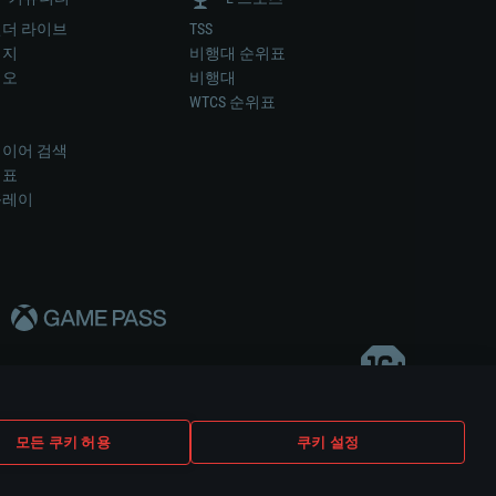
더 라이브
TSS
미지
비행대 순위표
디오
비행대
럼
WTCS 순위표
키
이어 검색
위표
플레이
다..
모든 쿠키 허용
쿠키 설정
쿠키 설정
고객 지원