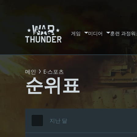
게임
미디어
훈련 과정
워
메인
E-스포츠
순위표
지난 달