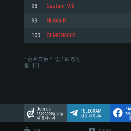
네트워크: 브로드밴드 인터넷
98
Captain_Vik
여유 저장 공간: 22.1 GB (최소
네트워크: 브로드밴드 인터넷
여유 저장 공간: 22.1 GB (최소
99
NikolaiP
여유 저장 공간: 22.1 GB (최소
100
DEMON6802
* 순위표는 매일 1회 갱신
됩니다
Join us
FA
TELEGRAM
95,000,000명 이상
72
신규 커뮤니티
의 플레이어
그
게임
미디어