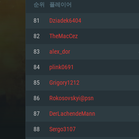
순위
플레이어
81
Dziadek6404
82
TheMacCez
83
alex_dor
84
plink0691
85
Grigory1212
86
Rokosovskyi@psn
87
DerLachendeMann
88
Sergo3107