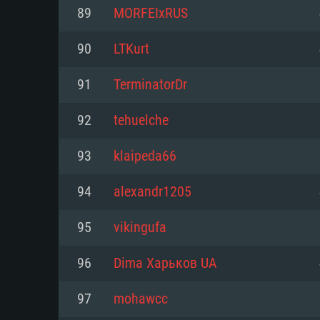
PC
89
MORFEIxRUS
90
LTKurt
최소사양
최소사양
최소사양
91
TerminatorDr
운영체제: Windows 10 (64 bit)
운영체제: Mac OS Big Sur 11.0
운영체제: 64bit Linux 중 최신 
92
tehuelche
프로세서: 2.2 GHz 듀얼코어 이
프로세서: 최소 2.2 GHz의 Core i5 
프로세서: 2.4 GHz 듀얼코어
93
klaipeda66
원하지 않습니다)
메모리: 4GB
메모리: 4 GB
94
alexandr1205
메모리: 6 GB
그래픽 카드: DirectX 11 이상을
그래픽 카드: Vulkan 을 지원하
95
vikingufa
Radeon 77XX / NVIDIA GeForc
그래픽 카드: Metal 을 지원하는 Intel
이버를 지원하는 NVIDIA 660 (
96
Dima Харьков UA
해상도: 720p
(Mac), 혹은 이와 비슷한 성능을
와 동급의 성능을 가지며 최신 
의 AMD/Nvidia. 최소 해상도: 72
지원하는 AMD (6개월 미만; 최
97
mohawcc
네트워크: 브로드밴드 인터넷
720p)